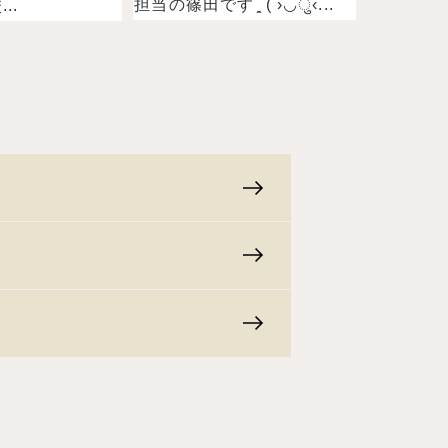
担当の篠田ですˉ̞̭ ( ›◡ु‹...
..