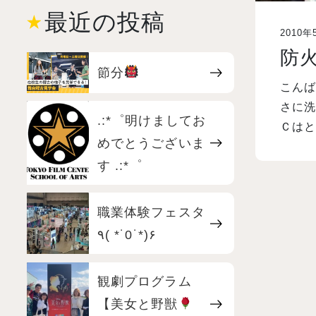
最近の投稿
2010年
防
節分
こん
さに
.:*゜明けましてお
Ｃはと
めでとうございま
す .:*゜
職業体験フェスタ
٩( *˙0˙*)۶
観劇プログラム
【美女と野獣