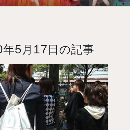
0
5
17
年
月
日の記事