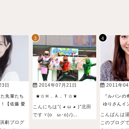
23日
2014年07月21日
2011年0
った先輩たち
★☆Ｈ．Ａ．Ｔ☆★
『ルパンの
！【佐藤 愛
ゆりさんイン
こんにちは°( ◕ ω ◕ )°北田
こんばんは
ですヾ(oゝω･o)ﾉ)...
演劇ブログ
このブログ