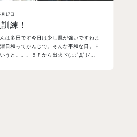
5月17日
火訓練！
ばんは多田です今日は少し風が強いですねま
洗濯日和ってかんじで。そんな平和な日。Ｆ
いうと。。。５Ｆから出火ヾ(.;.;ﾟДﾟ)ﾉ…