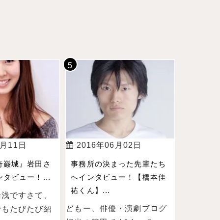
4月11日
2016年06月02日
奇巌城』岩田さ
事務所の決まった先輩たち
タビュー！...
へインタビュー！【橋本佳
祐くん】...
湯浅ですさて、
どもー、俳優・演劇ブログ
でもたびたび紹