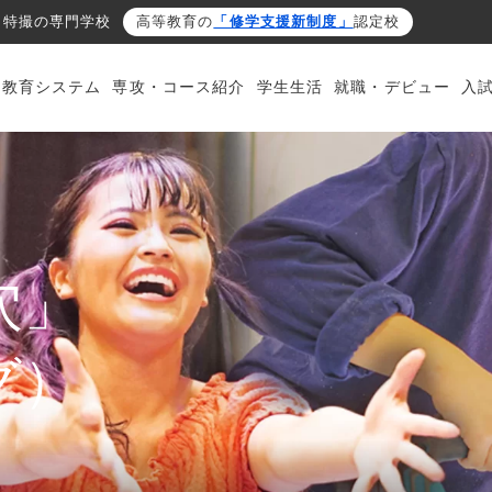
・特撮の専門学校
高等教育の
「修学支援新制度」
認定校
・教育システム
専攻・コース紹介
学生生活
就職・デビュー
入
穴」
グ）