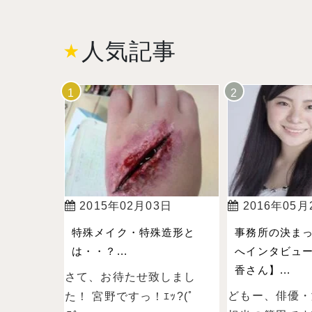
人気記事
2015年02月03日
2016年05月
特殊メイク・特殊造形と
事務所の決ま
は・・？...
へインタビュー
香さん】...
さて、お待たせ致しまし
どもー、俳優・
た！ 宮野ですっ！ｴｯ?(ﾟ