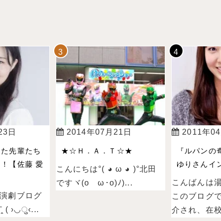
23日
2014年07月21日
2011年0
った先輩たち
★☆Ｈ．Ａ．Ｔ☆★
『ルパンの
！【佐藤 愛
ゆりさんイン
こんにちは°( ◕ ω ◕ )°北田
こんばんは
ですヾ(oゝω･o)ﾉ)...
演劇ブログ
このブログ
 ›◡ु‹...
介され、在校.