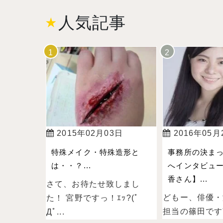
人気記事
2015年02月03日
2016年05月
特殊メイク・特殊造形と
事務所の決ま
は・・？...
へインタビュー
香さん】...
さて、お待たせ致しまし
どもー、俳優・
た！ 宮野ですっ！ｴｯ?(ﾟ
担当の篠田ですˉ̞̭ (
Дﾟ...