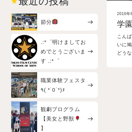
最近の投稿
2010年
節分
学
こん
.:*゜明けましてお
いに鳩
めでとうございま
どうな
す .:*゜
職業体験フェスタ
٩( *˙0˙*)۶
観劇プログラム
【美女と野獣
】