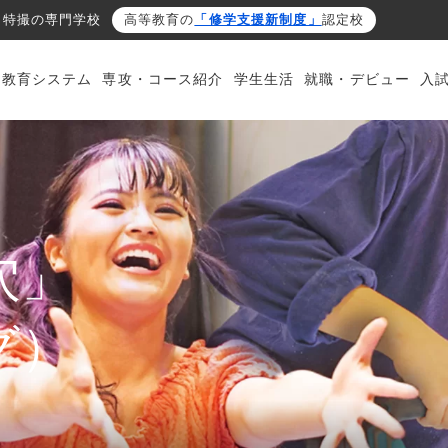
・特撮の専門学校
高等教育の
「修学支援新制度」
認定校
・教育システム
専攻・コース紹介
学生生活
就職・デビュー
入
穴」
グ）