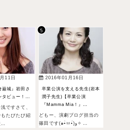
4月11日
2016年01月16日
奇巌城』岩田さ
卒業公演を支える先生(岩本
タビュー！...
潤子先生)【卒業公演
『Mamma Mia！』...
湯浅ですさて、
どもー、演劇ブログ担当の
でもたびたび紹
篠田です(๑•̀ㅂ•́)و✧ ...
..