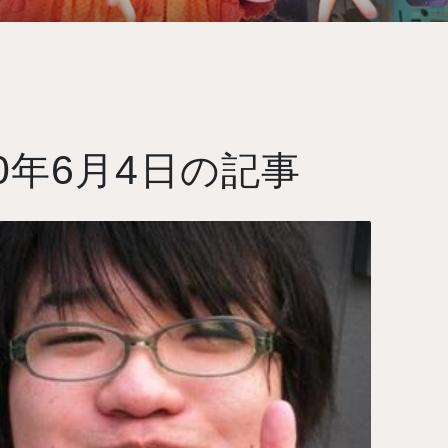
0
6
4
年
月
日の記事