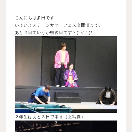
入試案内
こんにちは多田です
いよいよステージサマーフェスタ開演まで、
あと２日ていうか明後日ですヽ(´▽｀)/
学校情報
オープンキャンパス
訪問者別メニュー
２年生はあと３日で本番（上写真）