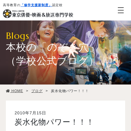
高等教育の
「修学支援新制度」
認定校
Blogs
本校の「のぞき穴」
（学校公式ブログ）
学校紹介・教育システム
HOME
>
ブログ
>
炭水化物パワー！！！
専攻・コース紹介
学生生活
2010年7月15日
炭水化物パワー！！！
就職・デビュー