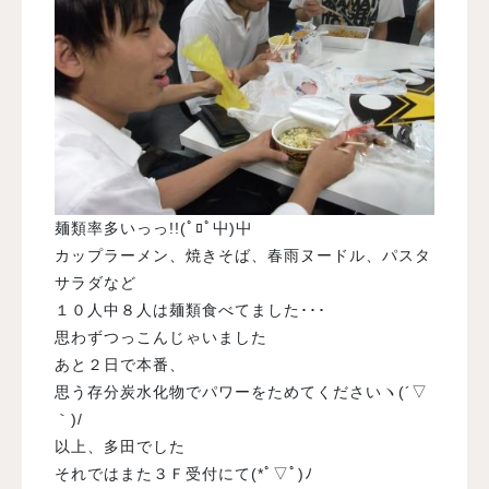
麺類率多いっっ!!(ﾟﾛﾟ屮)屮
カップラーメン、焼きそば、春雨ヌードル、パスタ
サラダなど
１０人中８人は麺類食べてました･･･
思わずつっこんじゃいました
あと２日で本番、
思う存分炭水化物でパワーをためてくださいヽ(´▽
｀)/
以上、多田でした
それではまた３Ｆ受付にて(*ﾟ▽ﾟ)ﾉ