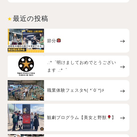
最近の投稿
節分
.:*゜明けましておめでとうござい
ます .:*゜
職業体験フェスタ٩( *˙0˙*)۶
観劇プログラム【美女と野獣
】