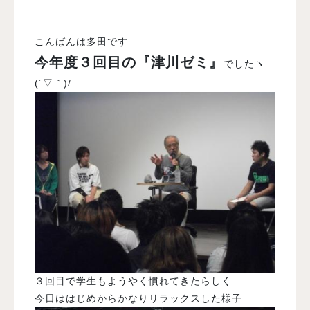
入試案内
こんばんは多田です
今年度３回目の『津川ゼミ』
でしたヽ
学校情報
(´▽｀)/
オープンキャンパス
訪問者別メニュー
３回目で学生もようやく慣れてきたらしく
今日ははじめからかなりリラックスした様子