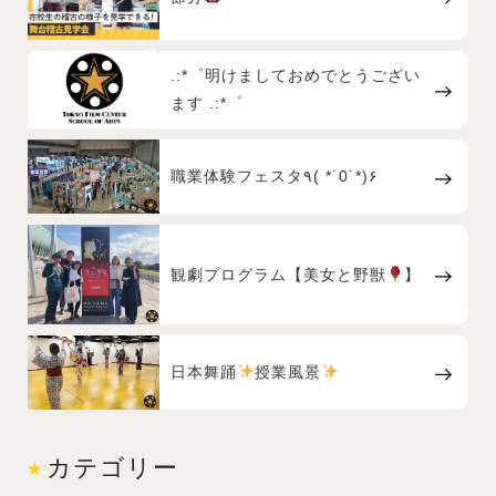
.:*゜明けましておめでとうござい
ます .:*゜
職業体験フェスタ٩( *˙0˙*)۶
観劇プログラム【美女と野獣
】
日本舞踊
授業風景
カテゴリー