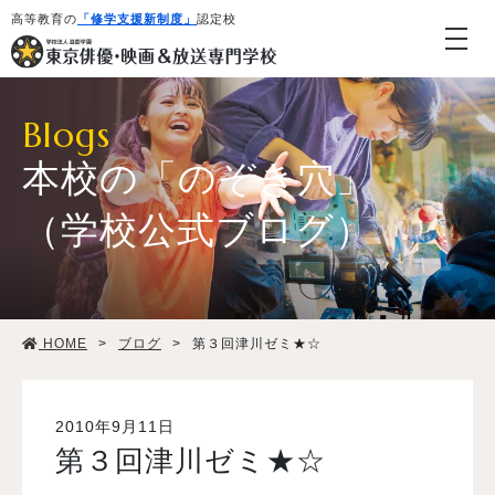
高等教育の
「修学支援新制度」
認定校
Blogs
本校の「のぞき穴」
（学校公式ブログ）
学校紹介・教育システム
HOME
>
ブログ
>
第３回津川ゼミ★☆
専攻・コース紹介
学生生活
2010年9月11日
第３回津川ゼミ★☆
就職・デビュー