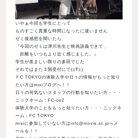
いやぁ今回も学生にとって
ものすごく貴重な時間になったに違いません
ゼミ後感想を聞いたら、
『今回のゼミは津川先生と映画談義できて、
距離をいつもより近く感じました。』
学生が羨ましい限りの多田でした
それではまた３階受付にて(≧∇≦)
ＦC TOKYOの体験入学や日々の情報がもっと知り
たい方はmixiブログへ！！
日々の何気ないスタッフの行動を知りたい方・・・
ニックネーム：FC-oo2
体験入学のことをもっと知りたい方・・・ニックネ
ーム：FC TOKYO
mixiに参加していない方は
info@movie.ac.jp
へメ
ールを！！