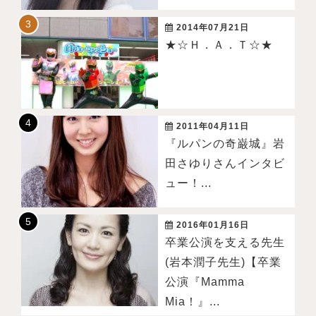
2014年07月21日
★☆Ｈ．Ａ．Ｔ☆★
2011年04月11日
『ルパンの奇巌城』岩
田さゆりさんインタビ
ュー！...
2016年01月16日
卒業公演を支える先生
(岩本潤子先生)【卒業
公演『Mamma
Mia！』...