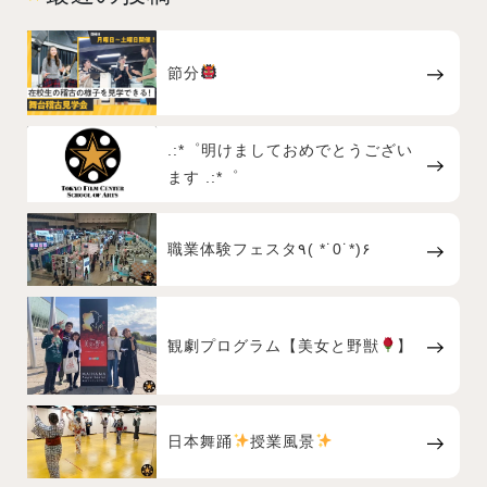
節分
.:*゜明けましておめでとうござい
ます .:*゜
職業体験フェスタ٩( *˙0˙*)۶
観劇プログラム【美女と野獣
】
日本舞踊
授業風景