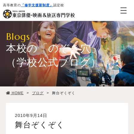
高等教育の
「修学支援新制度」
認定校
Blogs
本校の「のぞき穴」
（学校公式ブログ）
学校紹介・教育システム
HOME
>
ブログ
>
舞台ぞくぞく
専攻・コース紹介
学生生活
2010年9月14日
舞台ぞくぞく
就職・デビュー