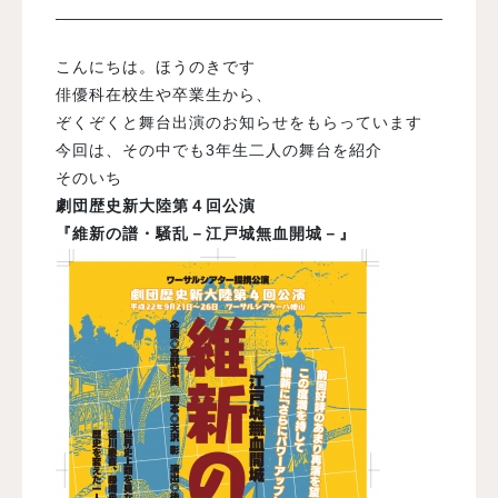
入試案内
こんにちは。ほうのきです
俳優科在校生や卒業生から、
ぞくぞくと舞台出演のお知らせをもらっています
学校情報
今回は、その中でも3年生二人の舞台を紹介
そのいち
オープンキャンパス
劇団歴史新大陸第４回公演
『維新の譜・騒乱－江戸城無血開城－』
訪問者別メニュー