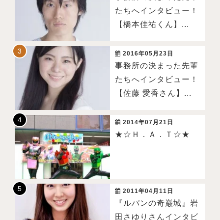
たちへインタビュー！
【橋本佳祐くん】...
2016年05月23日
事務所の決まった先輩
たちへインタビュー！
【佐藤 愛香さん】...
2014年07月21日
★☆Ｈ．Ａ．Ｔ☆★
2011年04月11日
『ルパンの奇巌城』岩
田さゆりさんインタビ