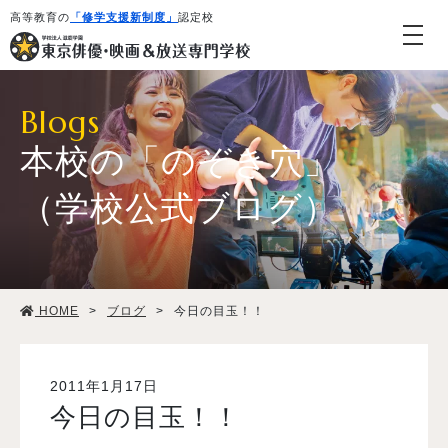
高等教育の
「修学支援新制度」
認定校
Blogs
本校の「のぞき穴」
（学校公式ブログ）
学校紹介・教育システム
HOME
>
ブログ
>
今日の目玉！！
専攻・コース紹介
学生生活
2011年1月17日
今日の目玉！！
就職・デビュー