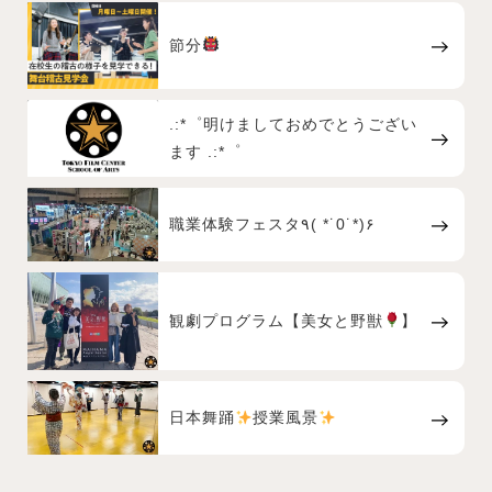
節分
.:*゜明けましておめでとうござい
ます .:*゜
職業体験フェスタ٩( *˙0˙*)۶
観劇プログラム【美女と野獣
】
日本舞踊
授業風景