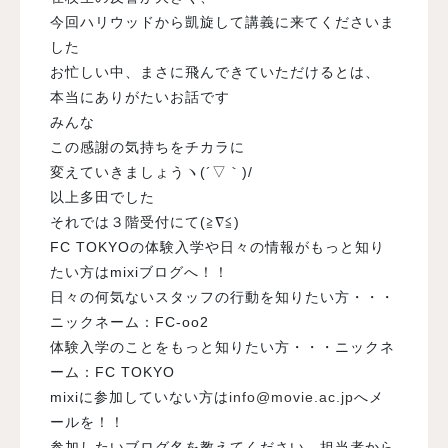
今回ハリウッドから凱旋して講義に来てくださいま
した
お忙しい中、まさに飛んできていただけるとは、
本当にありがたいお話です
みんな
この感謝の気持ちをチカラに
変えていきましょうヽ(´▽｀)/
以上多田でした
それでは３階受付にて(≧∇≦)
FC TOKYO
の体験入学や日々の情報がもっと知り
たい方は
mixi
ブログへ！！
日々の何気ないスタッフの行動を知りたい方・・・
ニックネーム：
FC-oo2
体験入学のことをもっと知りたい方・・・ニックネ
ーム：
FC TOKYO
mixi
に参加していない方は
info@movie.ac.jp
へメ
ールを！！
参加したいブログ名を教えてください。担当者から