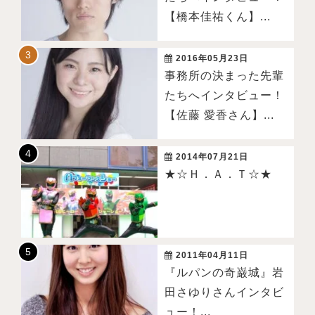
【橋本佳祐くん】...
2016年05月23日
事務所の決まった先輩
たちへインタビュー！
【佐藤 愛香さん】...
2014年07月21日
★☆Ｈ．Ａ．Ｔ☆★
2011年04月11日
『ルパンの奇巌城』岩
田さゆりさんインタビ
ュー！...