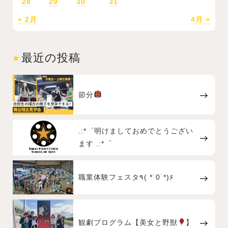
28
29
30
31
« 2月
4月 »
最近の投稿
節分
.:*゜明けましておめでとうござい
ます .:*゜
職業体験フェスタ٩( *˙0˙*)۶
観劇プログラム【美女と野獣
】