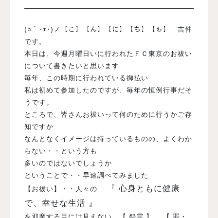
入試案内
(○｀･ｪ･)ノ【こ】【ん】【に】【ち】【ゎ】 吉仲
です。
本日は、今週月曜日いに行われたＦＣ東京のお祓い
学校情報
について書きたいと思います
毎年、この時期に行われている御払い
オープンキャンパス
私は初めて参加したのですが、毎年の恒例行事だそ
うです。
ところで、皆さんお祓いって何のために行うかご存
訪問者別メニュー
知ですか
なんとなくイメージは持っているものの、よくわか
らない・・という方も
多いのではないでしょうか
ということで・・早速調べてみました
『 心身ともに健康
【お祓い】・・人々の
で、幸せな生活 』
を邪魔する目には見えない 【 怨霊 】 【 罪・