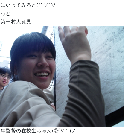
にいってみると(*ﾟ▽ﾟ)ﾉ
ーっと
速第一村人発見
年監督の在校生ちゃん(◎´∀｀)ノ