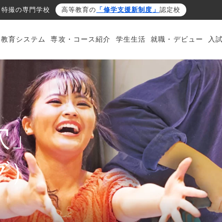
・特撮の専門学校
高等教育の
「修学支援新制度」
認定校
・教育システム
専攻・コース紹介
学生生活
就職・デビュー
入
穴」
グ）