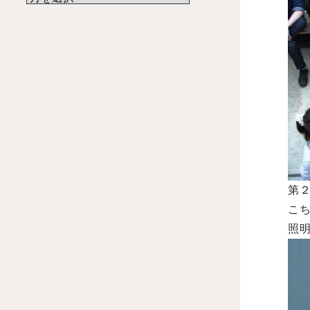
第
こ
照