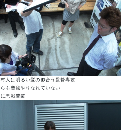
２村人は明るい髪の似合う監督専攻
ちらも普段やりなれていない
明に悪戦苦闘