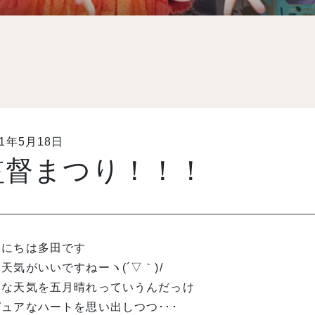
11年5月18日
監督まつり！！！
んにちは多田です
天気がいいですねーヽ(´▽｀)/
んな天気を五月晴れっていうんだっけ
ュアなハートを思い出しつつ･･･