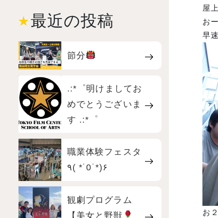
屋上
最近の投稿
お
早
節分
.:*゜明けましてお
めでとうございま
す .:*゜
職業体験フェスタ
٩( *˙0˙*)۶
観劇プログラム
お２
【美女と野獣