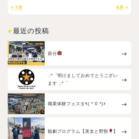
« 7月
9月 »
最近の投稿
節分
.:*゜明けましておめでとうござい
ます .:*゜
職業体験フェスタ٩( *˙0˙*)۶
観劇プログラム【美女と野獣
】