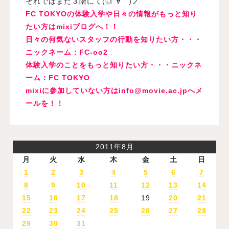
それではまた３階にて(◎´∀｀)ノ
FC TOKYOの体験入学や日々の情報がもっと知り
たい方はmixiブログへ！！
日々の何気ないスタッフの行動を知りたい方・・・
ニックネーム：FC-oo2
体験入学のことをもっと知りたい方・・・ニックネ
ーム：FC TOKYO
mixiに参加していない方は
info@movie.ac.jp
へメ
ールを！！
2011年8月
月
火
水
木
金
土
日
1
2
3
4
5
6
7
8
9
10
11
12
13
14
15
16
17
18
19
20
21
22
23
24
25
26
27
28
29
30
31