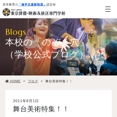
高等教育の
「修学支援新制度」
認定校
Blogs
本校の「のぞき穴」
（学校公式ブログ）
学校紹介・教育システム
HOME
>
ブログ
>
舞台美術特集！！
専攻・コース紹介
学生生活
2011年8月1日
舞台美術特集！！
就職・デビュー