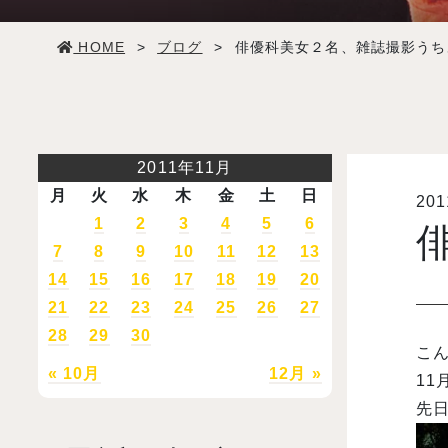
学生生活
HOME
>
ブログ
>
俳優科美女２名、雑誌撮影うち
就職・デビュー
入試案内
2011年11月
月
火
水
木
金
土
日
20
学校情報
1
2
3
4
5
6
7
8
9
10
11
12
13
オープンキャンパス
14
15
16
17
18
19
20
21
22
23
24
25
26
27
28
29
30
訪問者別メニュー
こ
« 10月
12月 »
11
先