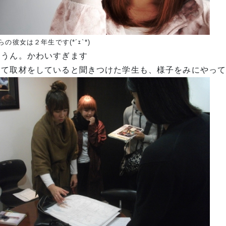
らの彼女は２年生です(*´ｪ`*)
んうん。かわいすぎます
して取材をしていると聞きつけた学生も、様子をみにやっ