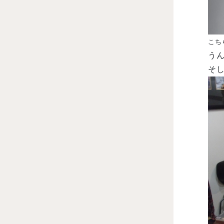
こち
う
そ