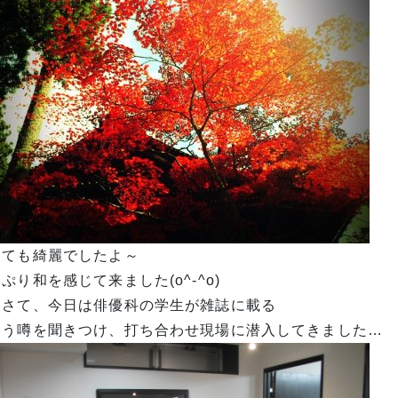
っても綺麗でしたよ～
ぷり和を感じて来ました(o^-^o)
てさて、今日は俳優科の学生が雑誌に載る
いう噂を聞きつけ、打ち合わせ現場に潜入してきました…