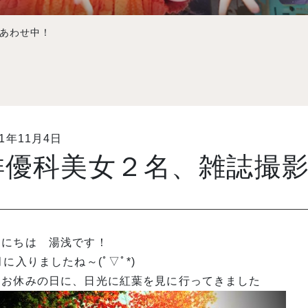
あわせ中！
11年11月4日
俳優科美女２名、雑誌撮
んにちは 湯浅です！
月に入りましたね～(ﾟ▽ﾟ*)
日お休みの日に、日光に紅葉を見に行ってきました