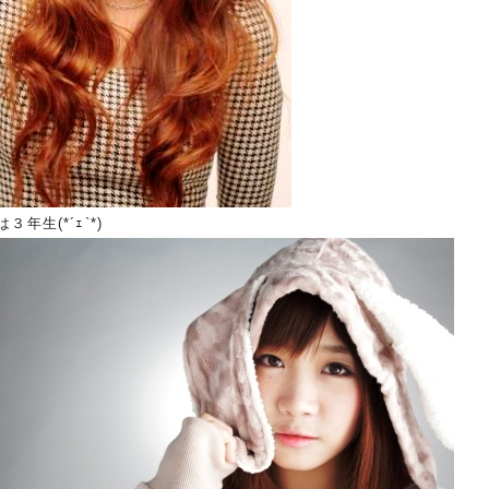
３年生(*´ｪ`*)