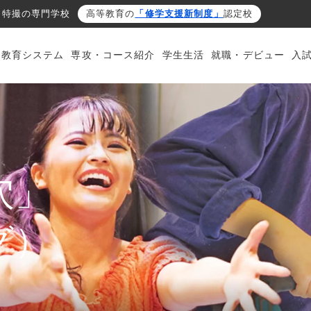
・特撮の専門学校
高等教育の
「修学支援新制度」
認定校
・教育システム
専攻・コース紹介
学生生活
就職・デビュー
入
穴」
グ）