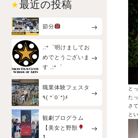
最近の投稿
節分
.:*゜明けましてお
めでとうございま
す .:*゜
職業体験フェスタ
と
٩( *˙0˙*)۶
たっ
さ
と
観劇プログラム
【美女と野獣
】