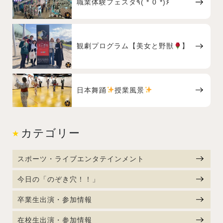
職業体験フェスタ٩( *˙0˙*)۶
観劇プログラム【美女と野獣
】
日本舞踊
授業風景
カテゴリー
スポーツ・ライブエンタテインメント
今日の「のぞき穴！！」
卒業生出演・参加情報
在校生出演・参加情報