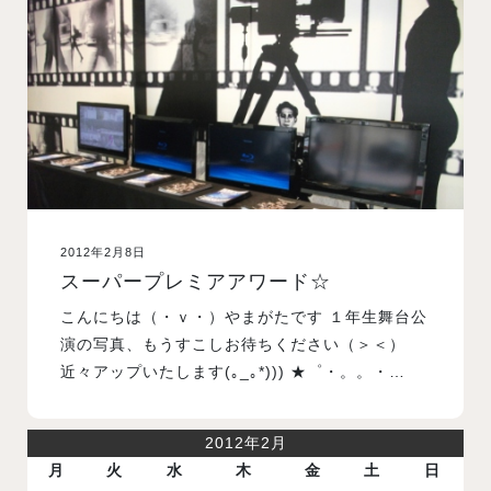
入試案内
学校情報
オープンキャンパス
2012年2月8日
訪問者別メニュー
スーパープレミアアワード☆
こんにちは（・ｖ・）やまがたです １年生舞台公
演の写真、もうすこしお待ちください（＞＜）
近々アップいたします(｡_｡*))) ★゜・。。・…
2012年2月
月
火
水
木
金
土
日