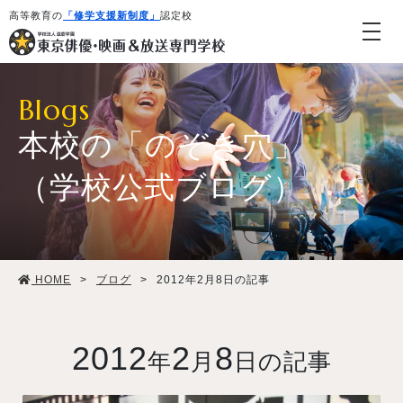
高等教育の
「修学支援新制度」
認定校
Blogs
本校の「のぞき穴」
（学校公式ブログ）
学校紹介・教育システム
HOME
>
ブログ
>
2012年2月8日の記事
専攻・コース紹介
学生生活
2012
2
8
年
月
日の記事
就職・デビュー