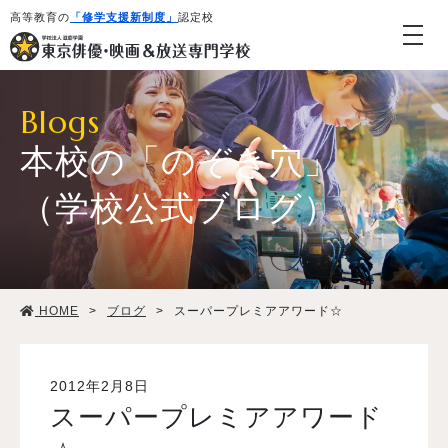
高等教育の
「修学支援新制度」
認定校
Blogs
本校の「のぞき穴」
（学校公式ブログ）
学校紹介・教育システム
HOME
>
ブログ
>
スーパープレミアアワード☆
専攻・コース紹介
学生生活
2012年2月8日
スーパープレミアアワード
就職・デビュー