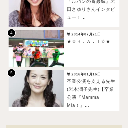
『ルパンの奇巌城』岩
田さゆりさんインタビ
ュー！...
2014年07月21日
★☆Ｈ．Ａ．Ｔ☆★
2016年01月16日
卒業公演を支える先生
(岩本潤子先生)【卒業
公演『Mamma
Mia！』...