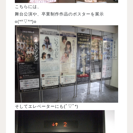
こちらには、
舞台公演や、卒業制作作品のポスターを展示
o(*^▽^*)o
そしてエレベーターにも(ﾟ▽ﾟ*)