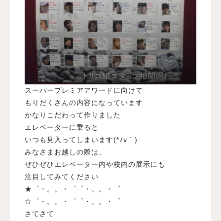
スーパープレミアアワードに向けて
もりだくさんの内容になっています
かなりこだわって作りました
エレベーターに乗ると
いつも見入ってしまいます(*ﾉv｀)
みなさまお越しの際は、
ぜひぜひエレベーター内や校内の展示にも
注目してみてください
★゜・。。・゜゜・。。・゜
☆゜・。。・゜゜・。。・゜
さてさて