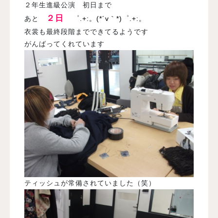
２年生進級公演 初日まで
２日
あと
゜.+:。(*´v｀*)゜.+:。
衣裳も最終段階までできてるようです
がんばってくれています
ティッシュが常備されていました（笑）