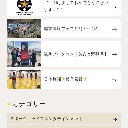
.:*゜明けましておめでとうござい
ます .:*゜
職業体験フェスタ٩( *˙0˙*)۶
観劇プログラム【美女と野獣
】
日本舞踊
授業風景
カテゴリー
スポーツ・ライブエンタテインメント