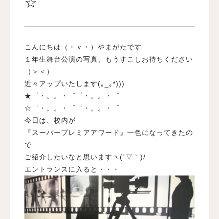
☆
入試案内
こんにちは（・ｖ・）やまがたです
学校情報
１年生舞台公演の写真、もうすこしお待ちください
（＞＜）
近々アップいたします(｡_｡*)))
オープンキャンパス
★゜・。。・゜゜・。。・゜
☆゜・。。・゜゜・。。・゜
訪問者別メニュー
今日は、校内が
『スーパープレミアアワード』一色になってきたの
で
ご紹介したいなと思いますヽ(´▽｀)/
エントランスに入ると・・・