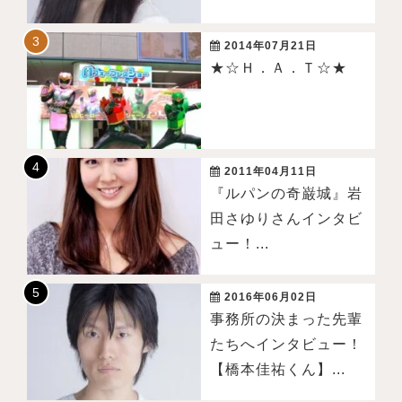
2014年07月21日
★☆Ｈ．Ａ．Ｔ☆★
2011年04月11日
『ルパンの奇巌城』岩
田さゆりさんインタビ
ュー！...
2016年06月02日
事務所の決まった先輩
たちへインタビュー！
【橋本佳祐くん】...