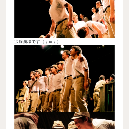
涙腺崩壊です（；ω；）