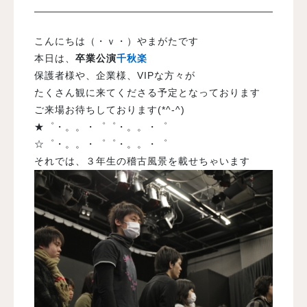
入試案内
こんにちは（・ｖ・）やまがたです
本日は、
卒業公演
千秋楽
保護者様や、企業様、VIPな方々が
学校情報
たくさん観に来てくださる予定となっております
ご来場お待ちしております(*^-^)
オープンキャンパス
★゜・。。・゜゜・。。・゜
☆゜・。。・゜゜・。。・゜
それでは、３年生の稽古風景を載せちゃいます
訪問者別メニュー