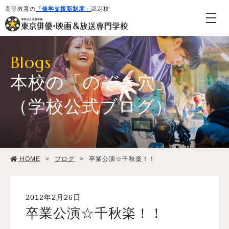
高等教育の
「修学支援新制度」
認定校
Blogs
本校の「のぞき穴」
（学校公式ブログ）
学校紹介・教育システム
HOME
>
ブログ
>
卒業公演☆千秋楽！！
専攻・コース紹介
学生生活
2012年2月26日
卒業公演☆千秋楽！！
就職・デビュー