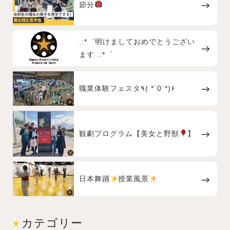
節分
.:*゜明けましておめでとうござい
ます .:*゜
職業体験フェスタ٩( *˙0˙*)۶
観劇プログラム【美女と野獣
】
日本舞踊
授業風景
カテゴリー