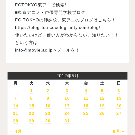
FCTOKYO東アニで検索!
■東京アニメ・声優専門学校ブログ
FC TOKYOの姉妹校、東アニのブログはこちら！
https://blog-tsa.cocolog-nifty.com/blog/
使いたいけど、使い方がわからない。知りたい！！
という方は
info@movie.ac.jpへメールを！！
2012年5月
月
火
水
木
金
土
日
1
2
3
4
5
6
7
8
9
10
11
12
13
14
15
16
17
18
19
20
21
22
23
24
25
26
27
28
29
30
31
« 4月
6月 »