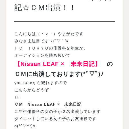
記☆ＣＭ出演！！
入試案内
こんにちは（・ｖ・）やまがたです
学校情報
みなさま注目ですヽ(´▽｀)/
ＦＣ ＴＯＫＹＯの俳優科２年生が、
オープンキャンパス
オーディションを勝ち抜いて
【Nissan LEAF × 未来日記】
の
訪問者別メニュー
ＣＭに出演しております(*ﾟ▽ﾟ)ﾉ
you tubeから観れますので
こちらからどうぞ
↓↓↓
ＣＭ Nissan LEAF × 未来日記
２年生俳優科の女の子が２名出演しています
ダイエットしている女の子のお友達役です
o(*^▽^*)o