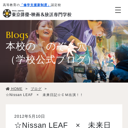
高等教育の
「修学支援新制度」
認定校
Blogs
本校の「のぞき穴」
（学校公式ブログ）
学校紹介・教育システム
HOME
>
ブログ
>
専攻・コース紹介
☆Nissan LEAF × 未来日記☆ＣＭ出演！！
学生生活
2012年5月10日
☆Nissan LEAF × 未来日
就職・デビュー