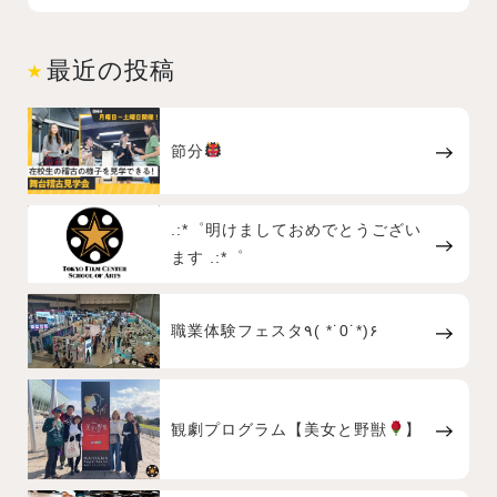
最近の投稿
節分
.:*゜明けましておめでとうござい
ます .:*゜
職業体験フェスタ٩( *˙0˙*)۶
観劇プログラム【美女と野獣
】