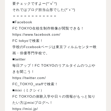
要チェックですよー(*´vﾟ*)ゞ
それではブログ担当山形でした(*´ｪ`*)
＝＝＝＝＝＝＝＝＝＝＝＝
■Facebook
FC TOKYO在校生制作映像が閲覧できる！
https://www.facebook.com/
FC tokyoで検索！
学校のFccebookページは東京フィルムセンター映
画・俳優専門学校で。
■twitter
毎日アップ！FC TOKYOのリアルタイムのつぶや
きを聞こう！
https://twitter.com/
FC_TOKYO_staffで検索！
■mixi（ミクシィ）
FC TOKYOの体験入学や日々の情報がもっと知り
たい方はmixiブログへ！
https://mixi.jp/