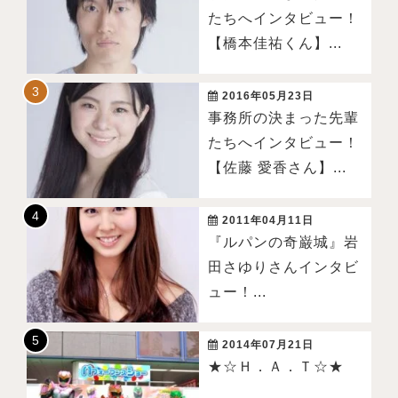
たちへインタビュー！
【橋本佳祐くん】...
2016年05月23日
事務所の決まった先輩
たちへインタビュー！
【佐藤 愛香さん】...
2011年04月11日
『ルパンの奇巌城』岩
田さゆりさんインタビ
ュー！...
2014年07月21日
★☆Ｈ．Ａ．Ｔ☆★