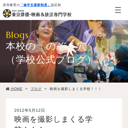
高等教育の
「修学支援新制度」
認定校
Blogs
本校の「のぞき穴」
（学校公式ブログ）
学校紹介・教育システム
HOME
>
ブログ
>
映画を撮影しまくる学校！！！
専攻・コース紹介
学生生活
2012年5月12日
映画を撮影しまくる学
就職・デビュー