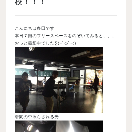
校！！！
入試案内
こんにちは多田です
学校情報
本日７階のフリースペースをのぞいてみると、、、
おっと撮影中でした∑(=ﾟωﾟ=;)
オープンキャンパス
訪問者別メニュー
暗闇の中照らされる光