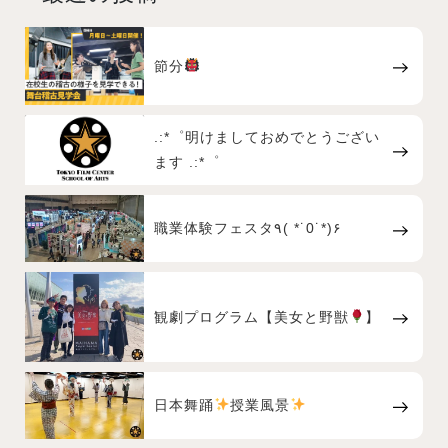
節分
.:*゜明けましておめでとうござい
ます .:*゜
職業体験フェスタ٩( *˙0˙*)۶
観劇プログラム【美女と野獣
】
日本舞踊
授業風景