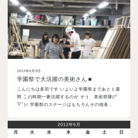
入試案内
学校情報
オープンキャンパス
2012年6月3日
訪問者別メニュー
学園祭で大活躍の美術さん★
こんにちは多田です いよいよ学園祭まであと１週
間 この時期一番活躍するのが そう、美術部隊(*ﾟ
▽ﾟ)ﾉ 学園祭のステージはもちろんその他各…
2012年6月
月
火
水
木
金
土
日