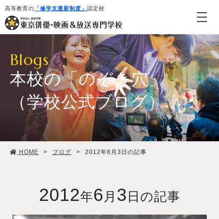
高等教育の
「修学支援新制度」
認定校
Blogs
本校の「のぞき穴」
（学校公式ブログ）
学校紹介・教育システム
HOME
>
ブログ
>
2012年6月3日の記事
専攻・コース紹介
学生生活
2012
6
3
年
月
日の記事
就職・デビュー