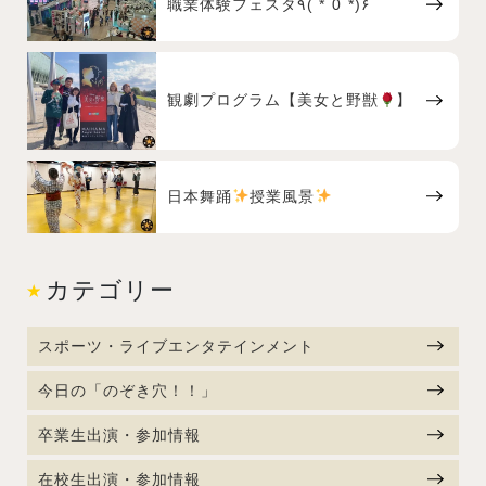
職業体験フェスタ٩( *˙0˙*)۶
観劇プログラム【美女と野獣
】
日本舞踊
授業風景
カテゴリー
スポーツ・ライブエンタテインメント
今日の「のぞき穴！！」
卒業生出演・参加情報
在校生出演・参加情報