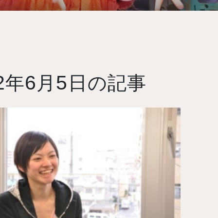
2
6
5
年
月
日の記事