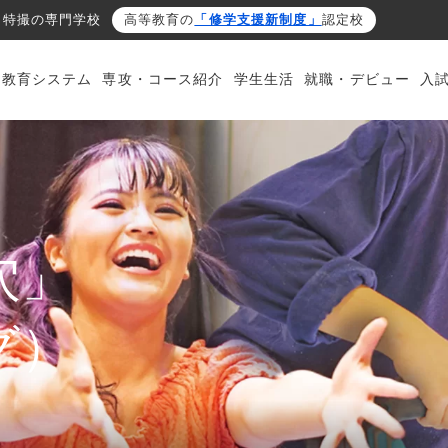
・特撮の専門学校
高等教育の
「修学支援新制度」
認定校
・教育システム
専攻・コース紹介
学生生活
就職・デビュー
入
穴」
グ）