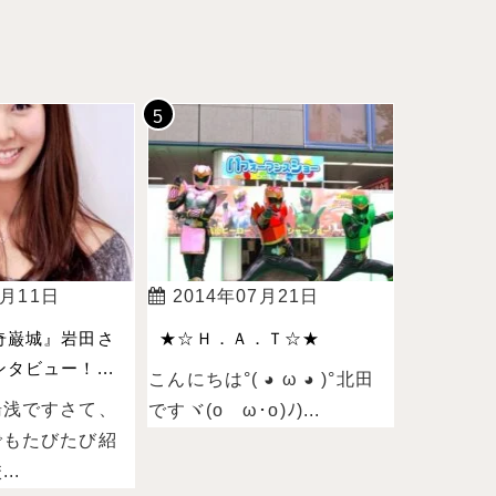
4月11日
2014年07月21日
奇巌城』岩田さ
★☆Ｈ．Ａ．Ｔ☆★
タビュー！...
こんにちは°( ◕ ω ◕ )°北田
湯浅ですさて、
ですヾ(oゝω･o)ﾉ)...
でもたびたび紹
..