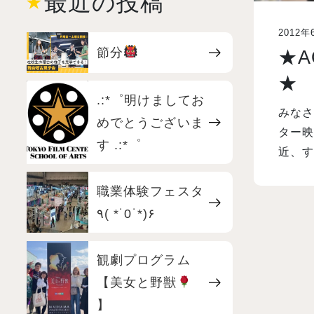
最近の投稿
2012年
節分
★
★
.:*゜明けましてお
みなさ
めでとうございま
ター映
す .:*゜
近、す
職業体験フェスタ
٩( *˙0˙*)۶
観劇プログラム
【美女と野獣
】