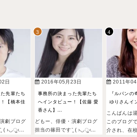
02日
2016年05月23日
2011年0
った先輩たち
事務所の決まった先輩たち
『ルパンの
ー！【橋本佳
へインタビュー！【佐藤 愛
ゆりさんイン
香さん】...
こんばんは
演劇ブログ
どもー、俳優・演劇ブログ
このブログ
 ›◡ु‹...
担当の篠田ですˉ̞̭ ( ›◡ु‹...
介され、在校.