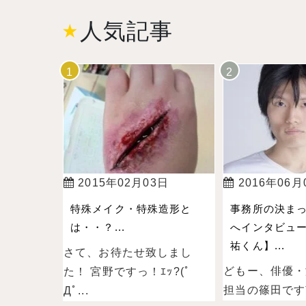
人気記事
2015年02月03日
2016年06月
特殊メイク・特殊造形と
事務所の決ま
は・・？...
へインタビュ
祐くん】...
さて、お待たせ致しまし
どもー、俳優・
た！ 宮野ですっ！ｴｯ?(ﾟ
担当の篠田ですˉ̞̭ (
Дﾟ...