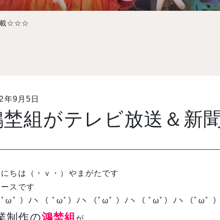
載☆☆☆
12年9月5日
鴻埜組がテレビ放送＆新
んにちは（・ｖ・）やまがたです
ュースです
ﾟωﾟ ）ﾉヽ（ ﾟωﾟ）ﾉヽ（ﾟωﾟ ）ﾉヽ（ ﾟωﾟ）ﾉヽ（ﾟωﾟ ）
業制作の
鴻埜組
が