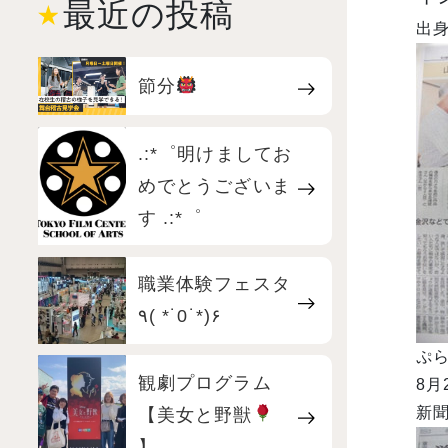
最近の投稿
出身
節分
.:*゜明けましてお
めでとうございま
す .:*゜
職業体験フェスタ
٩( *˙0˙*)۶
ぷ
観劇プログラム
8月
【美女と野獣
新聞
】