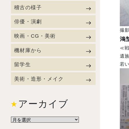
稽古の様子
俳優・演劇
撮
映画・CG・美術
鴻
≪
機材庫から
遺
留学生
若
美術・造形・メイク
アーカイブ