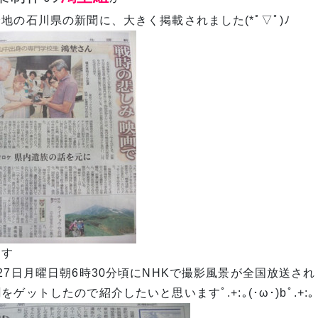
地の石川県の新聞に、大きく掲載されました(*ﾟ▽ﾟ)ﾉ
らす
27日月曜日朝6時30分頃にNHKで撮影風景が全国放送されまし
をゲットしたので紹介したいと思いますﾟ.+:｡(･ω･)bﾟ.+:｡