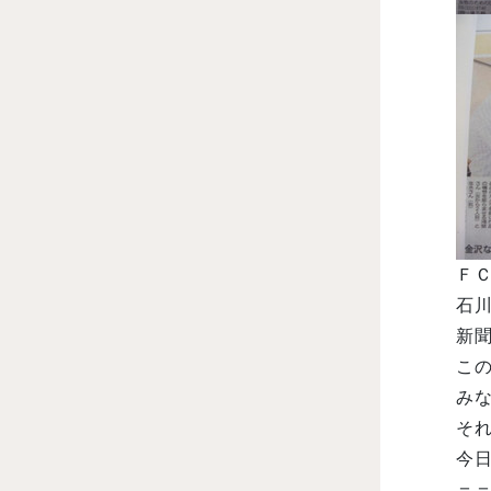
Ｆ
石川
新
こ
みな
そ
今
＝