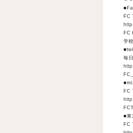
■Fa
FC
htt
FC
学校
■twi
毎日
http
FC
■m
FC
http
FC
■
FC
http