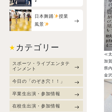
日本舞踊
授業
風景
カテゴリー
≪
加
スポーツ・ライブエンタテ
県
インメント
金
今日の「のぞき穴！！」
卒業生出演・参加情報
在校生出演・参加情報