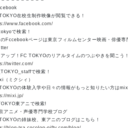
cebook
 TOKYO在校生制作映像が閲覧できる！
ps://www.facebook.com/
 tokyoで検索！
のFccebookページは東京フィルムセンター映画・俳優
tter
アップ！FC TOKYOのリアルタイムのつぶやきを聞こう
s://twitter.com/
_TOKYO_staffで検索！
ixi（ミクシィ）
 TOKYOの体験入学や日々の情報がもっと知りたい方はmi
s://mixi.jp/
TOKYO東アニで検索!
東京アニメ・声優専門学校ブログ
 TOKYOの姉妹校、東アニのブログはこちら！
s://blog-tsa.cocolog-nifty.com/blog/