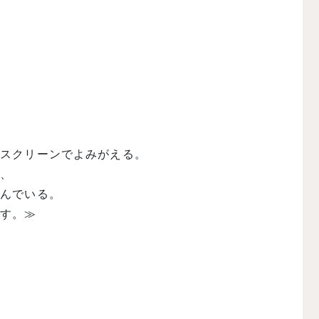
てスクリーンでよみがえる。
が、
組んでいる。
指す。≫