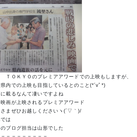
Ｃ ＴＯＫＹＯのプレミアアワードでの上映もしますが、
県内での上映も目指しているとのこと(*´vﾟ*)ゞ
聞に載るなんて凄いですよね
の映画が上映されるプレミアアワード
さまぜひお越しくださいヽ(´▽｀)/
れでは
日のブログ担当は山形でした
＝＝＝＝＝＝＝＝＝＝