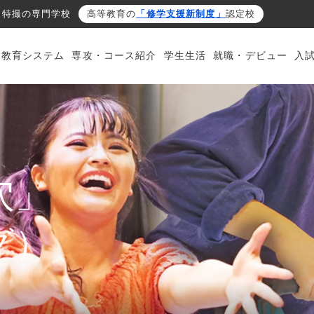
・特撮の専門学校
高等教育の
「修学支援新制度」
認定校
・教育システム
専攻・コース紹介
学生生活
就職・デビュー
入
穴」
グ）