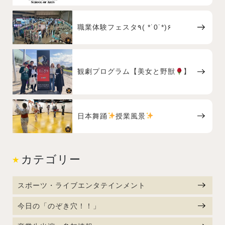
職業体験フェスタ٩( *˙0˙*)۶
観劇プログラム【美女と野獣
】
日本舞踊
授業風景
カテゴリー
スポーツ・ライブエンタテインメント
今日の「のぞき穴！！」