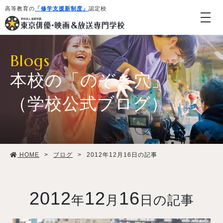
高等教育の
「修学支援新制度」
認定校
Blogs
本校の「のぞき穴」
（学校公式ブログ）
学校紹介・教育システム
HOME
>
ブログ
>
2012年12月16日の記事
専攻・コース紹介
学生生活
2012
12
16
年
月
日の記事
就職・デビュー