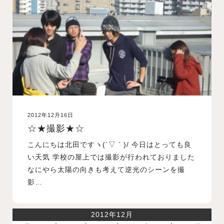
入試案内
学校情報
オープンキャンパス
2012年12月16日
訪問者別メニュー
☆★撮影★☆
こんにちは北田ですヽ(´▽｀)/ 今日はとっても良
い天気 学校の屋上では撮影が行われておりました
なにやら太陽の向きも考えて逆光のシーンを撮
影…
2012年12月