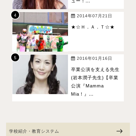
ュー！...
2014年07月21日
★☆Ｈ．Ａ．Ｔ☆★
2016年01月16日
卒業公演を支える先生
(岩本潤子先生)【卒業
公演『Mamma
Mia！』...
学校紹介・教育システム