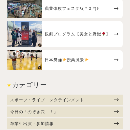
職業体験フェスタ٩( *˙0˙*)۶
観劇プログラム【美女と野獣
】
日本舞踊
授業風景
カテゴリー
スポーツ・ライブエンタテインメント
今日の「のぞき穴！！」
卒業生出演・参加情報