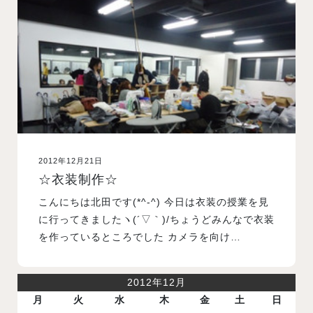
入試案内
学校情報
オープンキャンパス
2012年12月21日
訪問者別メニュー
☆衣装制作☆
こんにちは北田です(*^-^) 今日は衣装の授業を見
に行ってきましたヽ(´▽｀)/ちょうどみんなで衣装
を作っているところでした カメラを向け…
2012年12月
月
火
水
木
金
土
日