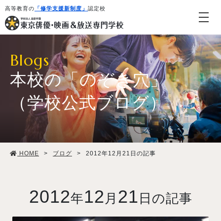
高等教育の
「修学支援新制度」
認定校
Blogs
本校の「のぞき穴」
（学校公式ブログ）
学校紹介・教育システム
HOME
>
ブログ
>
2012年12月21日の記事
専攻・コース紹介
学生生活
2012
12
21
年
月
日の記事
就職・デビュー