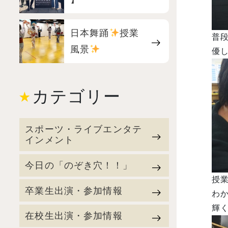
日本舞踊
授業
普
風景
優
カテゴリー
スポーツ・ライブエンタテ
インメント
今日の「のぞき穴！！」
授
卒業生出演・参加情報
わ
輝く
在校生出演・参加情報