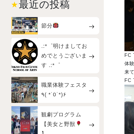
最近の投稿
節分
.:*゜明けましてお
めでとうございま
FC
体験
す .:*゜
来
FC
職業体験フェスタ
٩( *˙0˙*)۶
観劇プログラム
【美女と野獣
】