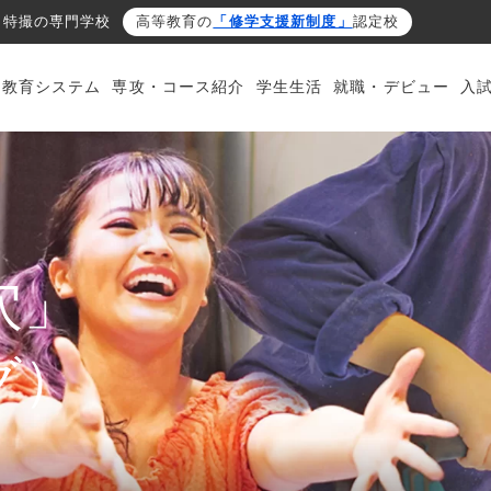
・特撮の専門学校
高等教育の
「修学支援新制度」
認定校
・教育システム
専攻・コース紹介
学生生活
就職・デビュー
入
穴」
グ）