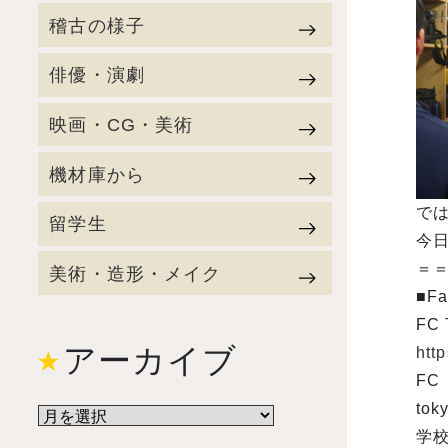
稽古の様子
俳優・演劇
映画・CG・美術
機材庫から
で
留学生
今日
＝
美術・造形・メイク
■Fa
FC
アーカイブ
htt
FC
to
学校