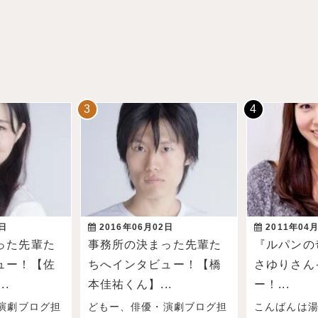
3日
2016年06月02日
2011年04
った先輩た
事務所の決まった先輩た
『ルパンの
ュー！【佐
ちへインタビュー！【橋
さゆりさん
..
本佳祐くん】...
ー！...
演劇ブログ担
どもー、俳優・演劇ブログ担
こんばんは