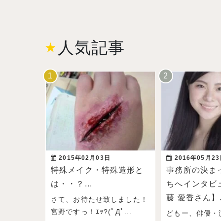
人気記事
2015年02月03日
2016年05月2
特殊メイク・特殊造形と
事務所の決ま
は・・？...
ちへインタビ
藤 愛香さん】.
さて、お待たせ致しました！
宮野ですっ！ｴｯ?(ﾟДﾟ...
どもー、俳優・