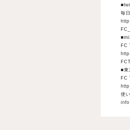
■twi
毎日
http
FC
■m
FC
http
FC
■
FC
http
使
inf