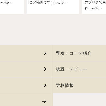
›◡ु‹...
当の篠田ですˉ̞̭ ( ›◡ु‹...
のブログで
れ、在校...
専攻・コース紹介
就職・デビュー
学校情報