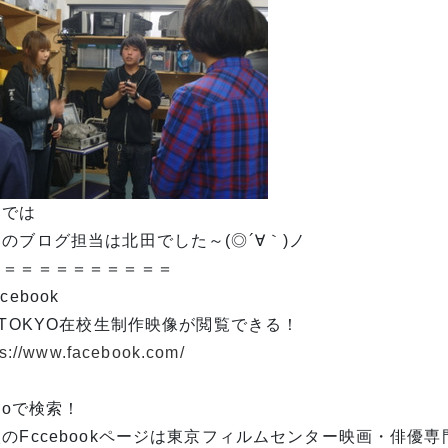
はでは
のブログ担当は北田でした～(◎´∀｀)ノ
＝＝＝＝＝＝＝＝＝＝＝
cebook
 TOKYO在校生制作映像が閲覧できる！
ps://www.facebook.com/
kyoで検索！
のFccebookページは東京フィルムセンター映画・俳優