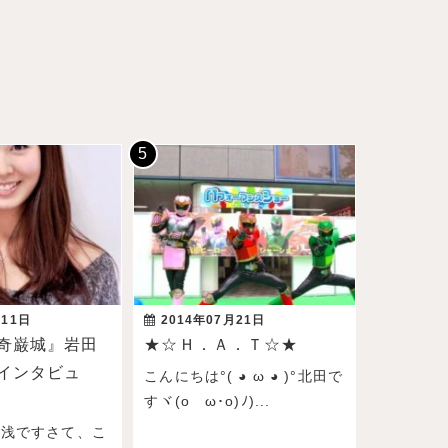
月11日
2014年07月21日
奇巌城』岩田
★☆Ｈ．Ａ．Ｔ☆★
インタビュ
こんにちは°( ◕ ω ◕ )°北田で
すヾ(oゝω･o)ﾉ)...
湯浅ですさて、こ