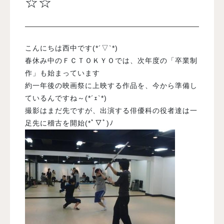
☆☆
入試案内
こんにちは西中です(*´▽`*)
学校情報
春休み中のＦＣＴＯＫＹＯでは、次年度の「卒業制
作」も始まっています
約一年後の映画祭に上映する作品を、今から準備し
オープンキャンパス
ているんですね～(*´ｪ`*)
撮影はまだ先ですが、出演する俳優科の役者達は一
訪問者別メニュー
足先に稽古を開始(*ﾟ▽ﾟ)ﾉ