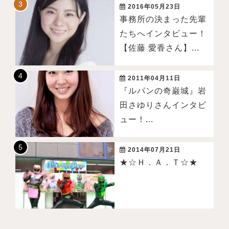
2016年05月23日
事務所の決まった先輩
たちへインタビュー！
【佐藤 愛香さん】...
2011年04月11日
『ルパンの奇巌城』岩
田さゆりさんインタビ
ュー！...
2014年07月21日
★☆Ｈ．Ａ．Ｔ☆★