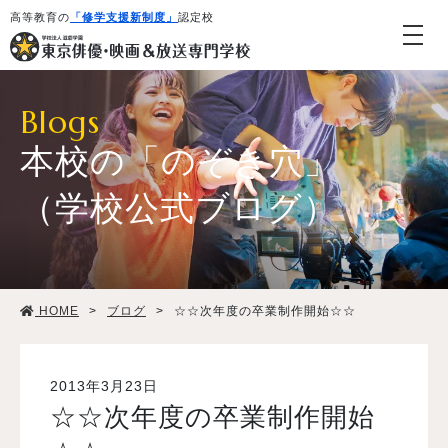
高等教育の
「修学支援新制度」
認定校
Blogs
本校の「のぞき穴」
（学校公式ブログ）
学校紹介・教育システム
HOME
>
ブログ
>
☆☆次年度の卒業制作開始☆☆
専攻・コース紹介
学生生活
2013年3月23日
☆☆次年度の卒業制作開始
就職・デビュー