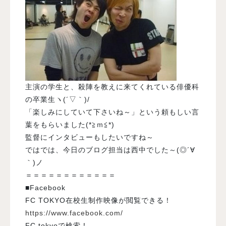
主演の学生と、殺陣を教えに来てくれている俳優科
の卒業生ヽ(´▽｀)/
「楽しみにしていて下さいね～」という頼もしい言
葉をもらいました(*≧ｍ≦*)
監督にインタビューもしたいですね～
ではでは、今日のブログ担当は西中でした～(◎´∀
｀)ノ
＝＝＝＝＝＝＝＝＝＝＝＝
■Facebook
FC TOKYO在校生制作映像が閲覧できる！
https://www.facebook.com/
FC tokyoで検索！