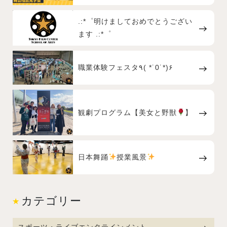
.:*゜明けましておめでとうござい
ます .:*゜
職業体験フェスタ٩( *˙0˙*)۶
観劇プログラム【美女と野獣
】
日本舞踊
授業風景
カテゴリー