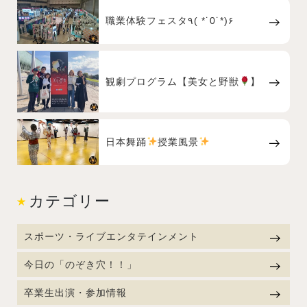
職業体験フェスタ٩( *˙0˙*)۶
観劇プログラム【美女と野獣
】
日本舞踊
授業風景
カテゴリー
スポーツ・ライブエンタテインメント
今日の「のぞき穴！！」
卒業生出演・参加情報