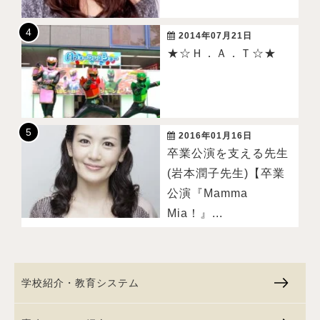
2014年07月21日
★☆Ｈ．Ａ．Ｔ☆★
2016年01月16日
卒業公演を支える先生
(岩本潤子先生)【卒業
公演『Mamma
Mia！』...
学校紹介・教育システム