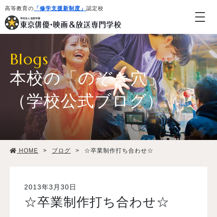
高等教育の
「修学支援新制度」
認定校
Blogs
本校の「のぞき穴」
（学校公式ブログ）
学校紹介・教育システム
HOME
>
ブログ
>
☆卒業制作打ち合わせ☆
専攻・コース紹介
学生生活
2013年3月30日
☆卒業制作打ち合わせ☆
就職・デビュー