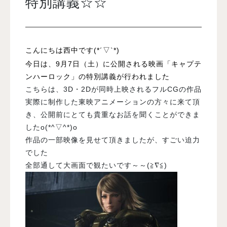
特別講義☆☆
入試案内
こんにちは西中です(*´▽`*)
学校情報
今日は、9月7日（土）に公開される映画「キャプテ
ンハーロック」の特別講義が行われました
こちらは、3D・2Dが同時上映されるフルCGの作品
オープンキャンパス
実際に制作した東映アニメーションの方々に来て頂
き、公開前にとても貴重なお話を聞くことができま
訪問者別メニュー
したo(*^▽^*)o
作品の一部映像を見せて頂きましたが、すごい迫力
でした
全部通して大画面で観たいです～～(≧∇≦)