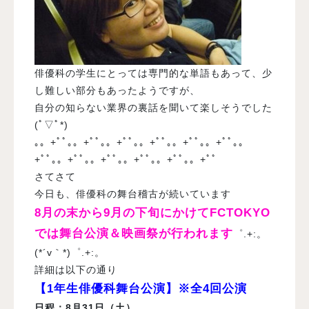
俳優科の学生にとっては専門的な単語もあって、少
し難しい部分もあったようですが、
自分の知らない業界の裏話を聞いて楽しそうでした
(ﾟ▽ﾟ*)
｡。+ﾟﾟ｡。+ﾟﾟ｡。+ﾟﾟ｡。+ﾟﾟ｡。+ﾟﾟ｡。+ﾟﾟ｡。
+ﾟﾟ｡。+ﾟﾟ｡。+ﾟﾟ｡。+ﾟﾟ｡。+ﾟﾟ｡。+ﾟﾟ
さてさて
今日も、俳優科の舞台稽古が続いています
8月の末から9月の下旬にかけてFCTOKYO
では舞台公演＆映画祭が行われます
゜.+:。
(*´v｀*)゜.+:。
詳細は以下の通り
【1年生俳優科舞台公演】※全4回公演
日程；8月3
1
日（土）