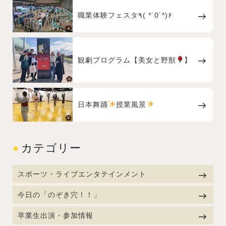
職業体験フェスタ٩( *˙0˙*)۶
観劇プログラム【美女と野獣
】
日本舞踊
授業風景
カテゴリー
スポーツ・ライブエンタテインメント
今日の「のぞき穴！！」
卒業生出演・参加情報