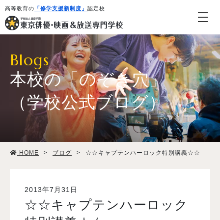
高等教育の
「修学支援新制度」
認定校
Blogs
本校の「のぞき穴」
（学校公式ブログ）
学校紹介・教育システム
HOME
>
ブログ
>
☆☆キャプテンハーロック特別講義☆☆
専攻・コース紹介
学生生活
2013年7月31日
☆☆キャプテンハーロック
就職・デビュー