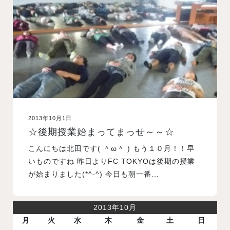
入試案内
学校情報
オープンキャンパス
2013年10月1日
訪問者別メニュー
☆後期授業始まってまっせ～～☆
こんにちは北田です( ＾ω＾ ) もう１０月！！早
いものですね 昨日よりFC TOKYOは後期の授業
が始まりました(*^-^) 今日も朝一番…
2013年10月
月
火
水
木
金
土
日