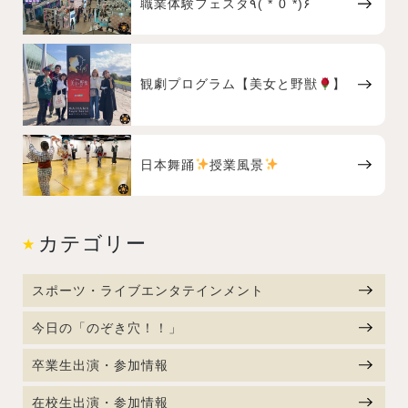
職業体験フェスタ٩( *˙0˙*)۶
観劇プログラム【美女と野獣
】
日本舞踊
授業風景
カテゴリー
スポーツ・ライブエンタテインメント
今日の「のぞき穴！！」
卒業生出演・参加情報
在校生出演・参加情報