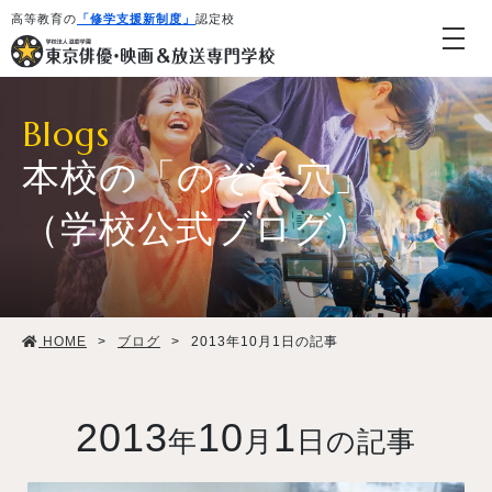
高等教育の
「修学支援新制度」
認定校
Blogs
本校の「のぞき穴」
（学校公式ブログ）
学校紹介・教育システム
HOME
>
ブログ
>
2013年10月1日の記事
専攻・コース紹介
学生生活
2013
10
1
年
月
日の記事
就職・デビュー