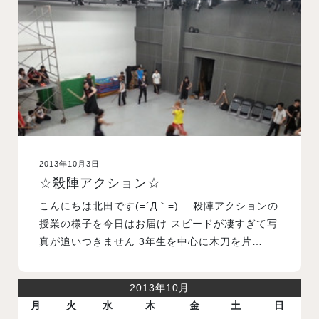
入試案内
学校情報
オープンキャンパス
2013年10月3日
訪問者別メニュー
☆殺陣アクション☆
こんにちは北田です(=´Д｀=)ゞ 殺陣アクションの
授業の様子を今日はお届け スピードが凄すぎて写
真が追いつきません 3年生を中心に木刀を片…
2013年10月
月
火
水
木
金
土
日