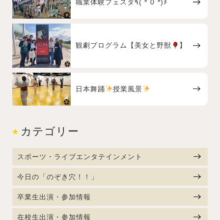
職業体験フェスタ٩( *˙0˙*)۶
観劇プログラム【美女と野獣
】
日本舞踊
授業風景
カテゴリー
スポーツ・ライブエンタテインメント
今日の「のぞき穴！！」
卒業生出演・参加情報
在校生出演・参加情報