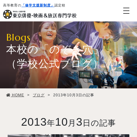
高等教育の
「修学支援新制度」
認定校
Blogs
本校の「のぞき穴」
（学校公式ブログ）
学校紹介・教育システム
HOME
>
ブログ
>
2013年10月3日の記事
専攻・コース紹介
学生生活
2013
10
3
年
月
日の記事
就職・デビュー