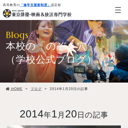
高等教育の
「修学支援新制度」
認定校
Blogs
本校の「のぞき穴」
（学校公式ブログ）
学校紹介・教育システム
HOME
>
ブログ
>
2014年1月20日の記事
専攻・コース紹介
学生生活
2014
1
20
年
月
日の記事
就職・デビュー