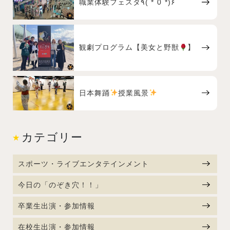
職業体験フェスタ٩( *˙0˙*)۶
観劇プログラム【美女と野獣
】
日本舞踊
授業風景
カテゴリー
スポーツ・ライブエンタテインメント
今日の「のぞき穴！！」
卒業生出演・参加情報
在校生出演・参加情報