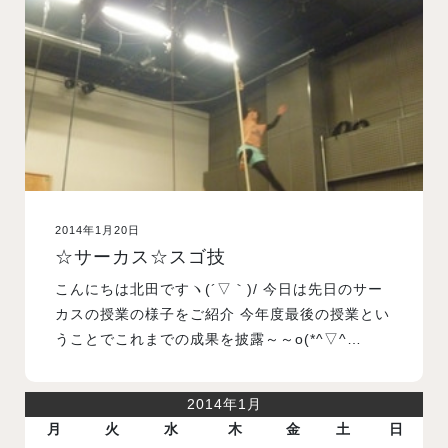
入試案内
学校情報
オープンキャンパス
2014年1月20日
訪問者別メニュー
☆サーカス☆スゴ技
こんにちは北田ですヽ(´▽｀)/ 今日は先日のサー
カスの授業の様子をご紹介 今年度最後の授業とい
うことでこれまでの成果を披露～～o(*^▽^…
2014年1月
月
火
水
木
金
土
日