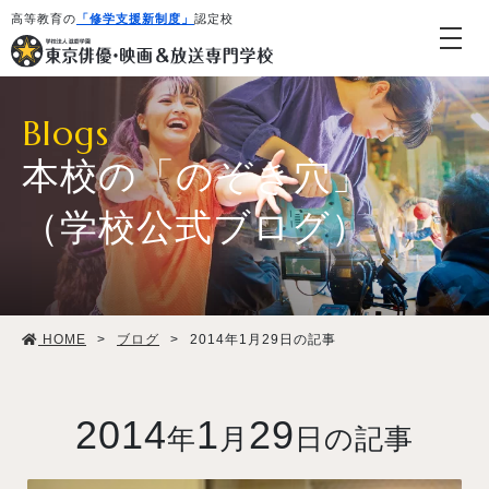
高等教育の
「修学支援新制度」
認定校
Blogs
本校の「のぞき穴」
（学校公式ブログ）
学校紹介・教育システム
HOME
>
ブログ
>
2014年1月29日の記事
専攻・コース紹介
学生生活
2014
1
29
年
月
日の記事
就職・デビュー