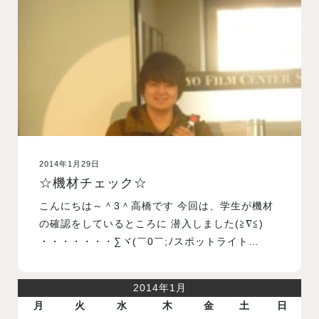
入試案内
学校情報
オープンキャンパス
2014年1月29日
訪問者別メニュー
☆機材チェック☆
こんにちは～＾3＾高橋です 今回は、学生が機材
の確認をしているところに 潜入しました(≧∇≦)
・・・・・・・∑ヾ(￣0￣;ﾉスポットライト…
2014年1月
月
火
水
木
金
土
日