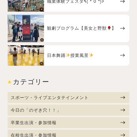
職業体験フェスタ٩( *˙0˙*)۶
観劇プログラム【美女と野獣
】
日本舞踊
授業風景
カテゴリー
スポーツ・ライブエンタテインメント
今日の「のぞき穴！！」
卒業生出演・参加情報
在校生出演・参加情報