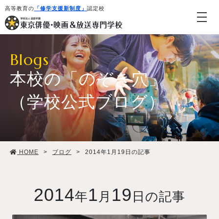
高等教育の
「修学支援新制度」
認定校
Blogs
本校の「のぞき穴」
（学校公式ブログ）
学校紹介・教育システム
HOME
>
ブログ
>
2014年1月19日の記事
専攻・コース紹介
学生生活
2014
1
19
年
月
日の記事
就職・デビュー