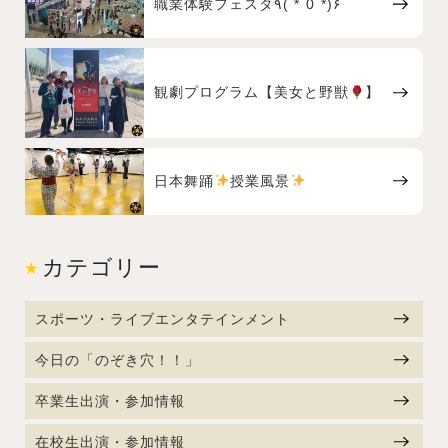
職業体験フェスタ٩( *˙0˙*)۶
観劇プログラム【美女と野獣
】
日本舞踊
授業風景
カテゴリー
スポーツ・ライブエンタテインメント
今日の「のぞき穴！！」
卒業生出演・参加情報
在校生出演・参加情報