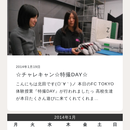
入試案内
学校情報
オープンキャンパス
2014年1月19日
訪問者別メニュー
☆チャレキャン☆特撮DAY☆
こんにちは北田です(◎´∀｀)ノ 本日のFC TOKYO
体験授業『特撮DAY』が行われましたっ 高校生達
が本日たくさん遊びに来てくれてくれま…
2014年1月
月
火
水
木
金
土
日