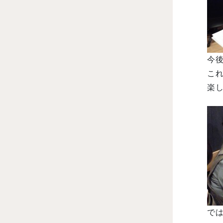
今後
こ
楽し
では