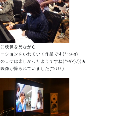
際に映像を見ながら
ーションをいれていく作業です(*･ω-q)
のロケは楽しかったようですね(*>∀<)ﾉ))★！
映像が撮られていました(*≧∪≦)