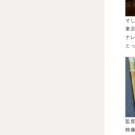
そ
東京
ナ
とっ
監
映像