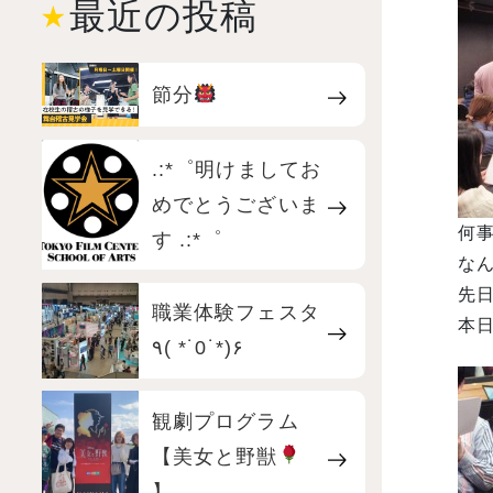
最近の投稿
節分
.:*゜明けましてお
めでとうございま
何
す .:*゜
なん
先
職業体験フェスタ
本日
٩( *˙0˙*)۶
観劇プログラム
【美女と野獣
】