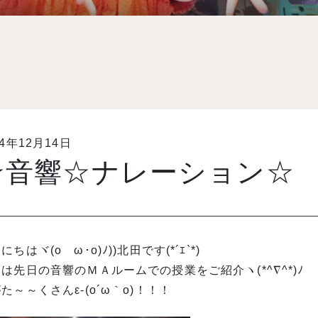
14年12月14日
☆音響☆ナレーション☆
にちはヾ(oゝω･o)ﾉ))北田です(*´ｴ`*)
は先日の音響のＭＡルームでの授業をご紹介ヽ(*^∇^*)ﾉ
た～～くさんε-(o´ω｀o)！！！