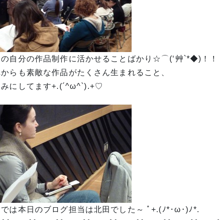
の自分の作品制作に活かせることばかり☆⌒(‘艸`*◆)！！
れからも素敵な作品がたくさん生まれること、
みにしてます+.(´^ω^`).+♡
では本日のブログ担当は北田でした～ ﾟ+.(ﾉ*･ω･)ﾉ*.