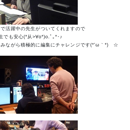
ロで活躍中の先生がついてくれますので
生でも安心(*从>∀o*)o.ﾟ｡*･♪
みながら積極的に編集にチャレンジです(*’ω｀*)ゞ☆