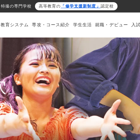
・特撮の専門学校
高等教育の
「修学支援新制度」
認定校
・教育システム
専攻・コース紹介
学生生活
就職・デビュー
入
穴」
グ）