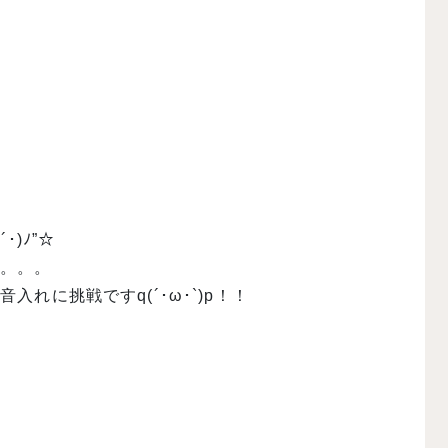
)ﾉ”☆
で。。。
れに挑戦ですq(´･ω･`)p！！