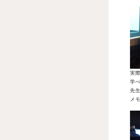
実
学べ
先
メモ