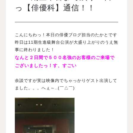
っ【俳優科】通信！！
入試案内
こんにちわっ！本日の俳優ブログ担当のたかとです
学校情報
昨日は11期生進級舞台公演が大盛り上がりのうえ無
事に終わりました！
オープンキャンパス
なんと２日間で５００名強のお客様のご来場で
ございましたっ！す、すごい
訪問者別メニュー
余談ですが実は映像内でちゃっかりゲスト出演して
ました。。。へぇ～..(￣△￣)