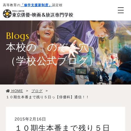
高等教育の
「修学支援新制度」
認定校
Blogs
本校の「のぞき穴」
（学校公式ブログ）
学校紹介・教育システム
HOME
>
ブログ
>
専攻・コース紹介
１０期生本番まで残り５日っ【俳優科】通信！！
学生生活
2015年2月16日
１０期生本番まで残り５日
就職・デビュー