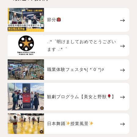
節分
.:*゜明けましておめでとうござい
ます .:*゜
職業体験フェスタ٩( *˙0˙*)۶
観劇プログラム【美女と野獣
】
日本舞踊
授業風景