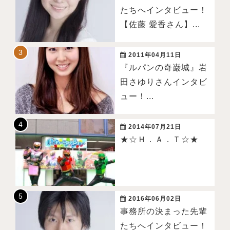
たちへインタビュー！
【佐藤 愛香さん】...
2011年04月11日
『ルパンの奇巌城』岩
田さゆりさんインタビ
ュー！...
2014年07月21日
★☆Ｈ．Ａ．Ｔ☆★
2016年06月02日
事務所の決まった先輩
たちへインタビュー！