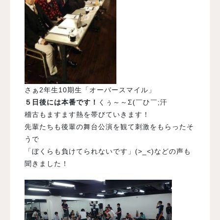
さぁ2年生10期生「オーバースマイル」
５日後には本番です！
くぅ～～Σ(￣ひ￣;汗
稽古もますます熱を帯びていきます！
先輩たちも後輩の舞台公演を観て刺激をもらったそ
うで
「ぼくらも負けてられないです」(>_<)などの声も
聞きました！