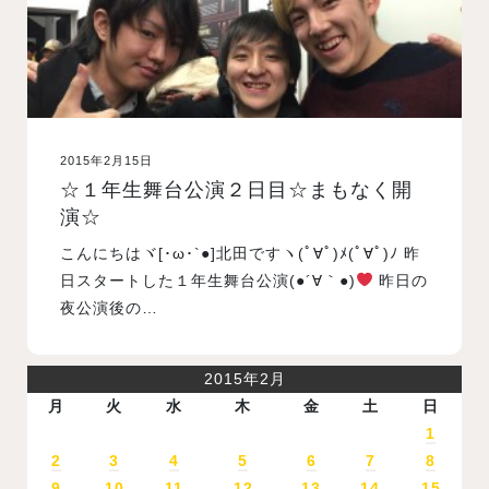
2015年2月15日
☆１年生舞台公演２日目☆まもなく開
演☆
こんにちはヾ[･ω･`●]北田ですヽ(ﾟ∀ﾟ)ﾒ(ﾟ∀ﾟ)ﾉ 昨
日スタートした１年生舞台公演(●´∀｀●)
昨日の
夜公演後の…
2015年2月
月
火
水
木
金
土
日
1
2
3
4
5
6
7
8
9
10
11
12
13
14
15