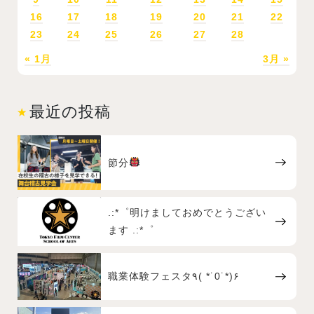
16
17
18
19
20
21
22
23
24
25
26
27
28
« 1月
3月 »
最近の投稿
節分
.:*゜明けましておめでとうござい
ます .:*゜
職業体験フェスタ٩( *˙0˙*)۶