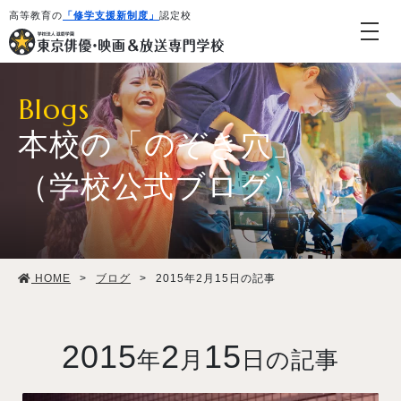
高等教育の
「修学支援新制度」
認定校
Blogs
本校の「のぞき穴」
（学校公式ブログ）
学校紹介・教育システム
HOME
>
ブログ
>
2015年2月15日の記事
専攻・コース紹介
学生生活
2015
2
15
年
月
日の記事
就職・デビュー