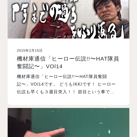
2015年2月15日
機材庫通信「ヒーロー伝説!!〜HAT隊員
奮闘記〜」VOl14
機材庫通信「ヒーロー伝説!!〜HAT隊員奮闘
記〜」VOl14です。 どうもIKKIです！ ヒーロー
伝説も早くも３週目突入！！ 節目という事で…