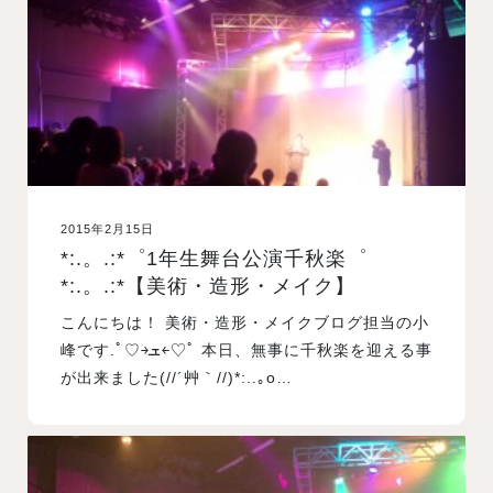
2015年2月15日
*:.。.:*゜1年生舞台公演千秋楽゜
*:.。.:*【美術・造形・メイク】
こんにちは！ 美術・造形・メイクブログ担当の小
峰です.ﾟ♡￫ܫ￩♡ﾟ 本日、無事に千秋楽を迎える事
が出来ました(//´艸｀//)*:..｡o…