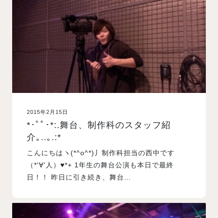
入試案内
学校情報
オープンキャンパス
2015年2月15日
訪問者別メニュー
*･ﾟﾟ･*:.舞台、制作科のスタッフ紹
介｡..｡.:*
こんにちはヽ(*^o^*)丿制作科担当の西中です
（*'∀'人）♥*+ 1年生の舞台公演も本日で最終
日！！ 昨日に引き続き、舞台…