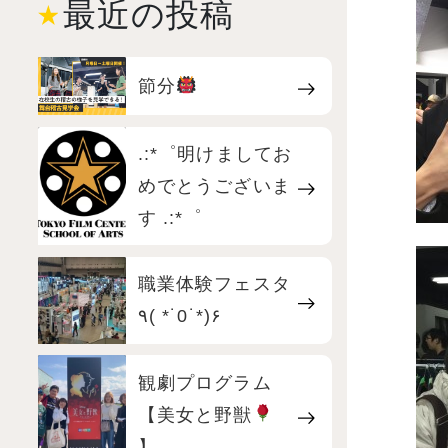
最近の投稿
節分
.:*゜明けましてお
めでとうございま
す .:*゜
職業体験フェスタ
٩( *˙0˙*)۶
観劇プログラム
【美女と野獣
】