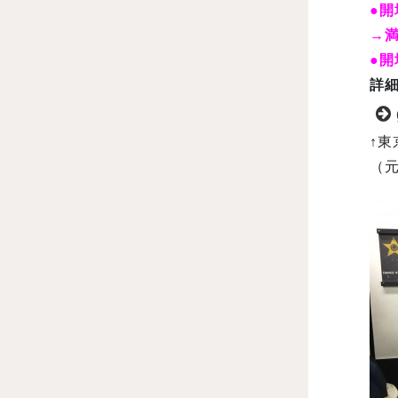
●開
→
●開
詳
↑
（