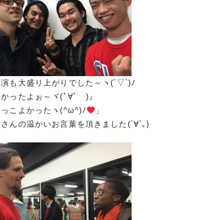
演も大盛り上がりでした～ヽ(´▽`)ﾉ
かったよぉ～ヾ(ﾟ∀ﾟゞ)』
っこよかったヽ(^ω^)ﾉ
」
さんの温かいお言葉を頂きました(´∀`｡)