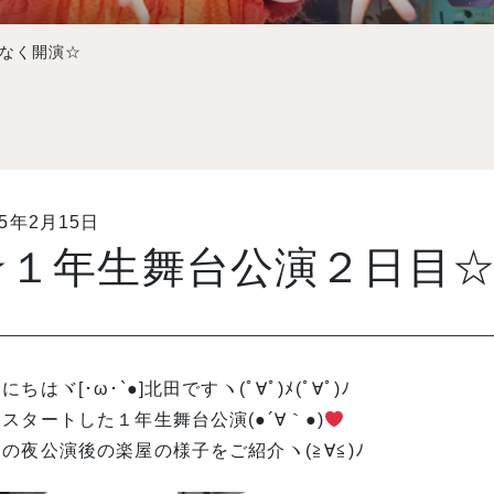
なく開演☆
15年2月15日
☆１年生舞台公演２日目
にちはヾ[･ω･`●]北田ですヽ(ﾟ∀ﾟ)ﾒ(ﾟ∀ﾟ)ﾉ
スタートした１年生舞台公演(●´∀｀●)
の夜公演後の楽屋の様子をご紹介ヽ(≧∀≦)ﾉ