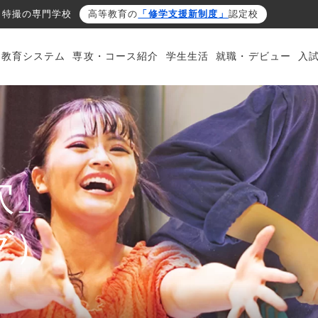
・特撮の専門学校
高等教育の
「修学支援新制度」
認定校
・教育システム
専攻・コース紹介
学生生活
就職・デビュー
入
穴」
グ）