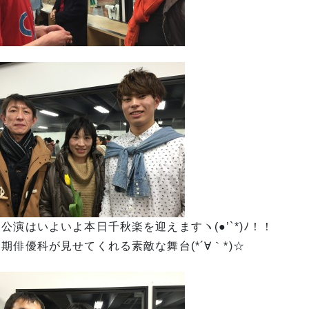
公演はいよいよ本日千秋楽を迎えますヽ(●’`*)ﾉ！！
期俳優科が見せてくれる素敵な舞台(*´∀｀*)☆