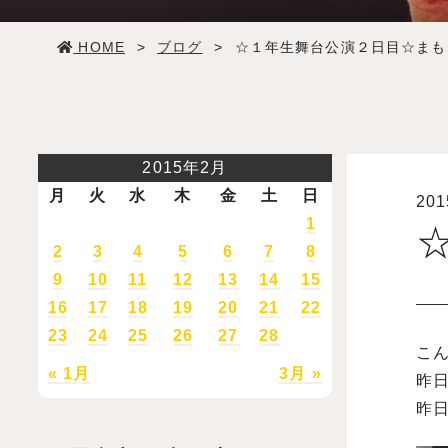
学生生活
HOME
>
ブログ
>
☆１年生舞台公演２日目☆まも
就職・デビュー
入試案内
2015年2月
月
火
水
木
金
土
日
20
学校情報
1
2
3
4
5
6
7
8
オープンキャンパス
9
10
11
12
13
14
15
16
17
18
19
20
21
22
23
24
25
26
27
28
訪問者別メニュー
こん
« 1月
3月 »
昨日
昨日