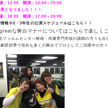
場；12:00 開演；13:00～15:00
満席となりました！！！
場；16:00 開演；17:00～19:00
細情報や2・3年生の公演スケジュールは
こちら
！！
greatな舞台マナー
についてはこちらで楽しく
東京フィルムセンタ―映画・俳優専門学校の講師の方々も出演!
元劇団四季で現在も多くの舞台でプロとしてご活躍中の方々で