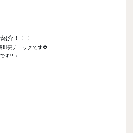
ご紹介！！！
!!要チェックです✪
す!!!）