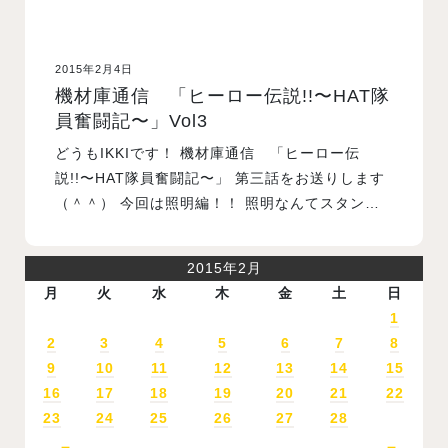
2015年2月4日
機材庫通信 「ヒーロー伝説!!〜HAT隊
員奮闘記〜」Vol3
どうもIKKIです！ 機材庫通信 「ヒーロー伝
説!!〜HAT隊員奮闘記〜」 第三話をお送りします
（＾＾） 今回は照明編！！ 照明なんてスタン…
2015年2月
月
火
水
木
金
土
日
1
2
3
4
5
6
7
8
9
10
11
12
13
14
15
16
17
18
19
20
21
22
23
24
25
26
27
28