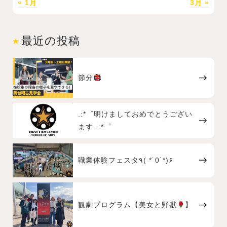
« 1月
3月 »
最近の投稿
節分
.:*゜明けましておめでとうござい
ます .:*゜
職業体験フェスタ٩( *˙0˙*)۶
観劇プログラム【美女と野獣
】