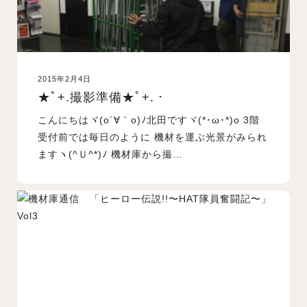
2015年2月4日
★ﾟ+.撮影準備★ﾟ+.・
こんにちはヾ(o´∀｀o)ﾉ北田ですヾ(*･ω･*)o 3階
受付前では毎日のように 機材を運ぶ光景がみられ
ますヽ(^Ｕ^*)ﾉ 機材庫から撮…