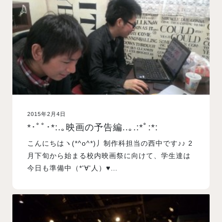
入試案内
学校情報
オープンキャンパス
2015年2月4日
訪問者別メニュー
*･ﾟﾟ･*:.｡映画の予告編..｡.:*ﾟ:*:
こんにちはヽ(*^o^*)丿制作科担当の西中です♪♪ 2
月下旬から始まる校内映画祭に向けて、学生達は
今日も準備中（*'∀'人）♥…