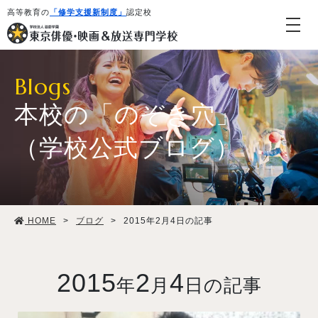
高等教育の
「修学支援新制度」
認定校
Blogs
本校の「のぞき穴」
（学校公式ブログ）
学校紹介・教育システム
HOME
>
ブログ
>
2015年2月4日の記事
専攻・コース紹介
学生生活
2015
2
4
年
月
日の記事
就職・デビュー