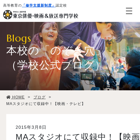
高等教育の
「修学支援新制度」
認定校
Blogs
本校の「のぞき穴」
（学校公式ブログ）
学校紹介・教育システム
HOME
>
ブログ
>
専攻・コース紹介
MAスタジオにて収録中！【映画・テレビ】
学生生活
2015年3月8日
MAスタジオにて収録中！【映
就職・デビュー