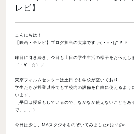
レビ】
入試案内
こんにちは！
学校情報
【映画・テレビ】ブログ担当の大津です╭( ･ㅂ･)و ̑̑ ｸﾞｯ
オープンキャンパス
昨日に引き続き、今日も土日の学生生活の様子をお伝えし
（・∀・☆）／
訪問者別メニュー
東京フィルムセンターは土日でも学校が空いており、
学生たちが授業以外でも学校内の設備を自由に使えるよう
います。
（平日は授業もしているので、なかなか使えないこともあ
で。。。）
今日は少し、MAスタジオをのぞいてみましたo(≧▽≦)o