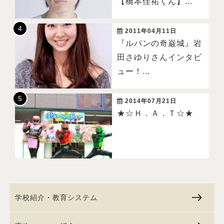
【橋本佳祐くん】...
2011年04月11日
『ルパンの奇巌城』岩
田さゆりさんインタビ
ュー！...
2014年07月21日
★☆Ｈ．Ａ．Ｔ☆★
学校紹介・教育システム