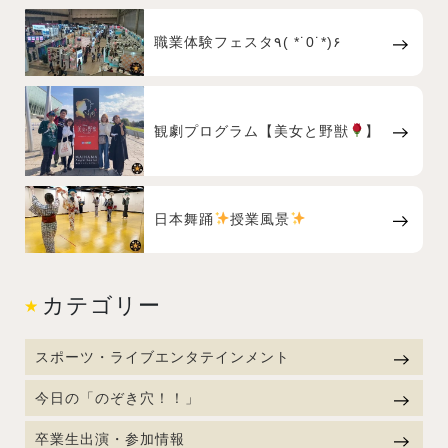
職業体験フェスタ٩( *˙0˙*)۶
観劇プログラム【美女と野獣
】
日本舞踊
授業風景
カテゴリー
スポーツ・ライブエンタテインメント
今日の「のぞき穴！！」
卒業生出演・参加情報