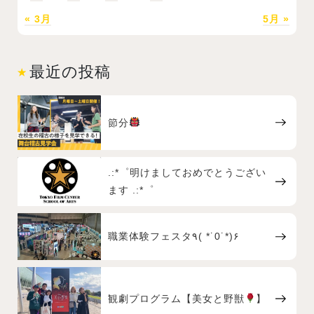
« 3月
5月 »
最近の投稿
節分
.:*゜明けましておめでとうござい
ます .:*゜
職業体験フェスタ٩( *˙0˙*)۶
観劇プログラム【美女と野獣
】