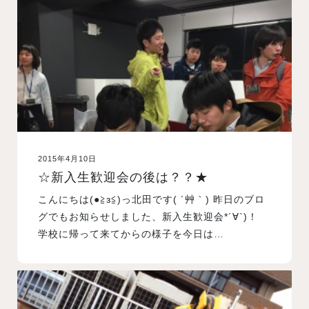
入試案内
学校情報
オープンキャンパス
2015年4月10日
訪問者別メニュー
☆新入生歓迎会の後は？？★
こんにちは(●≧з≦)っ北田です( ´艸｀) 昨日のブロ
グでもお知らせしました、新入生歓迎会*´∀`)！
学校に帰って来てからの様子を今日は…