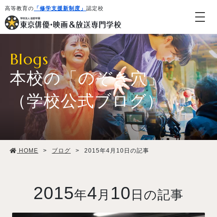
高等教育の
「修学支援新制度」
認定校
Blogs
本校の「のぞき穴」
（学校公式ブログ）
学校紹介・教育システム
HOME
>
ブログ
>
2015年4月10日の記事
専攻・コース紹介
学生生活
2015
4
10
年
月
日の記事
就職・デビュー