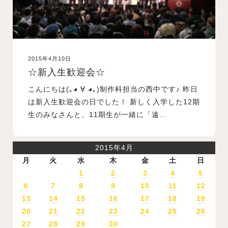
2015年4月10日
☆新入生歓迎会☆
こんにちは(｡◕ ∀ ◕｡)制作科担当の西中です♪ 昨日
は新入生歓迎会の日でした！ 新しく入学した12期
生のみなさんと、11期生が一緒に「遠…
2015年4月
月
火
水
木
金
土
日
1
2
3
4
5
6
7
8
9
10
11
12
13
14
15
16
17
18
19
20
21
22
23
24
25
26
27
28
29
30