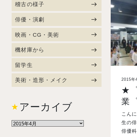
稽古の様子
俳優・演劇
映画・CG・美術
機材庫から
留学生
美術・造形・メイク
2015年
★
業
アーカイブ
こんに
生の
俳優科