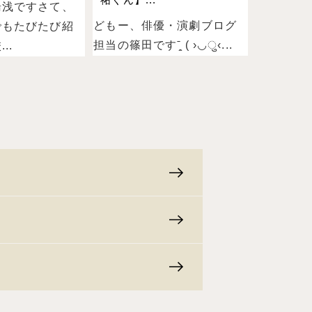
湯浅ですさて、
どもー、俳優・演劇ブログ
でもたびたび紹
担当の篠田ですˉ̞̭ ( ›◡ु‹...
..