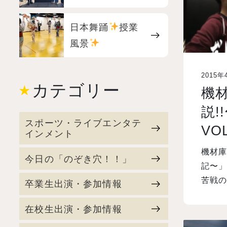
日本舞踊
授業
風景
2015年
カテゴリー
機
説!
スポーツ・ライブエンタテ
VO
インメント
機材庫
今日の「のぞき穴！！」
記〜」
苦戦の
卒業生出演・参加情報
在校生出演・参加情報