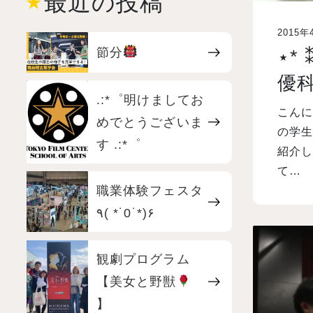
最近の投稿
2015年
節分
⋆*
優
.:*゜明けましてお
こんに
めでとうございま
の学
す .:*゜
紹介し
て…
職業体験フェスタ
٩( *˙0˙*)۶
観劇プログラム
【美女と野獣
】