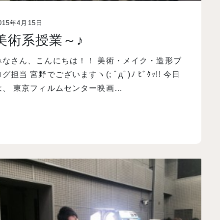
015年4月15日
美術系授業～♪
みなさん、こんにちは！！ 美術・メイク・造形ブ
グ担当 宮野でございますヽ(; ﾟдﾟ)ﾉ ﾋﾞｸｯ!! 今日
は、 東京フィルムセンター映画…