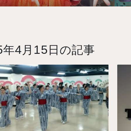
5
4
15
年
月
日の記事