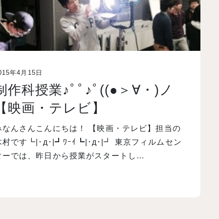
015年4月15日
制作科授業♪ﾟﾟ♪ﾟ((●＞∀・)ノ
【映画・テレビ】
みなんさんこんにちは！ 【映画・テレビ】担当の
木村です┗|･д･|┛ﾜｰｲ┗|･д･|┛ 東京フィルムセン
ターでは、昨日から授業がスタートし…