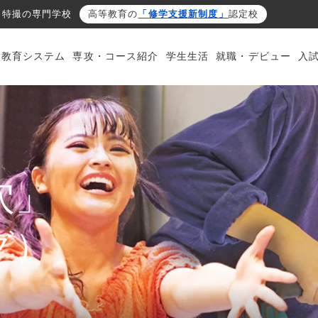
・特撮の専門学校
高等教育の
「修学支援新制度」
認定校
・教育システム
専攻・コース紹介
学生生活
就職・デビュー
入
穴」
グ）