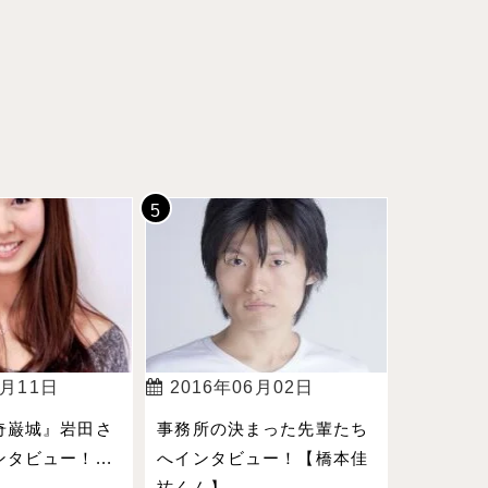
4月11日
2016年06月02日
奇巌城』岩田さ
事務所の決まった先輩たち
タビュー！...
へインタビュー！【橋本佳
祐くん】...