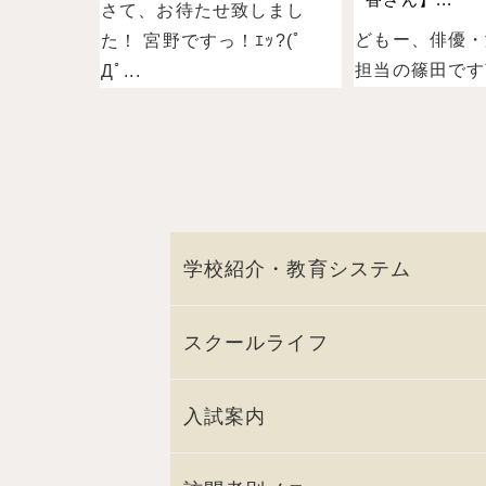
さて、お待たせ致しまし
どもー、俳優・
た！ 宮野ですっ！ｴｯ?(ﾟ
担当の篠田ですˉ̞̭ (
Дﾟ...
学校紹介・教育システム
スクールライフ
入試案内