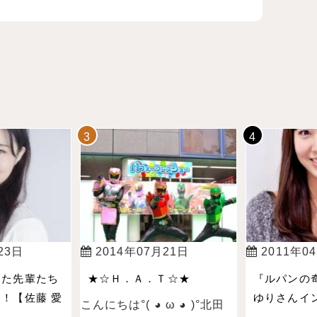
23日
2014年07月21日
2011年0
った先輩たち
★☆Ｈ．Ａ．Ｔ☆★
『ルパンの
！【佐藤 愛
ゆりさんイン
こんにちは°( ◕ ω ◕ )°北田