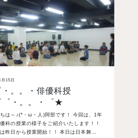
4月15日
゜・。。・俳優科授
゜゜・。。・゜★
ちは～♪(*・ω・人)阿部です！ 今回は、1年
俳優科の授業の様子をご紹介いたします！！
は昨日から授業開始！！ 本日は日本舞…