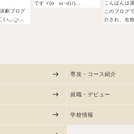
こんばんは
ですヾ(oゝω･o)ﾉ)...
演劇ブログ
このブログ
 ›◡ु‹...
介され、在校.
専攻・コース紹介
就職・デビュー
学校情報