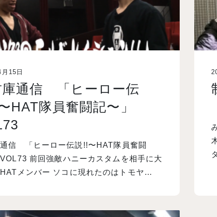
4月15日
2
材庫通信 「ヒーロー伝
!〜HAT隊員奮闘記〜」
L73
通信 「ヒーロー伝説!!〜HAT隊員奮闘
VOL73 前回強敵ハニーカスタムを相手に大
HATメンバー ソコに現れたのはトモヤ…