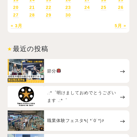
20
21
22
23
24
25
26
27
28
29
30
« 3月
5月 »
最近の投稿
節分
.:*゜明けましておめでとうござい
ます .:*゜
職業体験フェスタ٩( *˙0˙*)۶