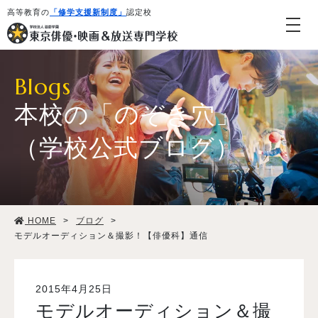
高等教育の
「修学支援新制度」
認定校
Blogs
本校の「のぞき穴」
（学校公式ブログ）
学校紹介・教育システム
HOME
>
ブログ
>
専攻・コース紹介
モデルオーディション＆撮影！【俳優科】通信
学生生活
2015年4月25日
モデルオーディション＆撮
就職・デビュー