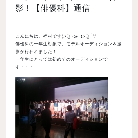
影！【俳優科】通信
入試案内
こんにちは、福村です(੭ु ›ω‹ )੭ु⁾⁾♡
学校情報
俳優科の一年生対象で、モデルオーディション＆撮
影が行われました！
オープンキャンパス
一年生にとっては初めてのオーディションで
す・・・
訪問者別メニュー