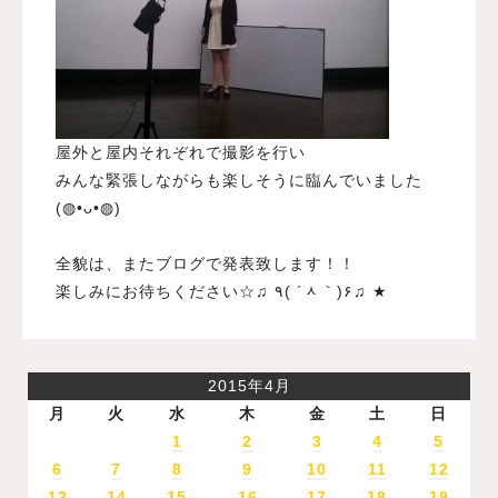
屋外と屋内それぞれで撮影を行い
みんな緊張しながらも楽しそうに臨んでいました
(◍•ᴗ•◍)
全貌は、またブログで発表致します！！
楽しみにお待ちください☆♫ ٩( ´ᆺ｀)۶♫ ★
2015年4月
月
火
水
木
金
土
日
1
2
3
4
5
6
7
8
9
10
11
12
13
14
15
16
17
18
19