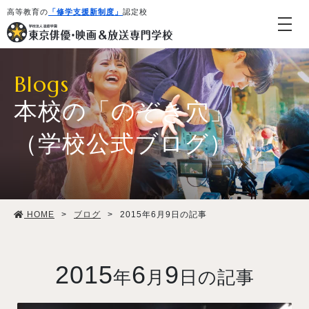
高等教育の
「修学支援新制度」
認定校
Blogs
本校の「のぞき穴」
（学校公式ブログ）
学校紹介・教育システム
HOME
>
ブログ
>
2015年6月9日の記事
専攻・コース紹介
学生生活
2015
6
9
年
月
日の記事
就職・デビュー