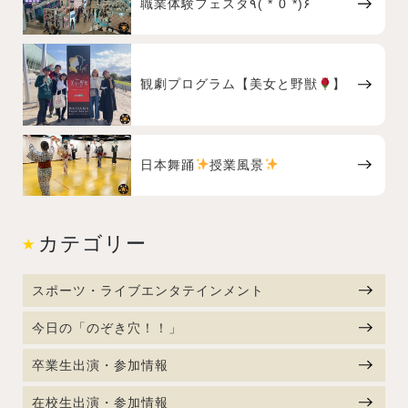
職業体験フェスタ٩( *˙0˙*)۶
観劇プログラム【美女と野獣
】
日本舞踊
授業風景
カテゴリー
スポーツ・ライブエンタテインメント
今日の「のぞき穴！！」
卒業生出演・参加情報
在校生出演・参加情報