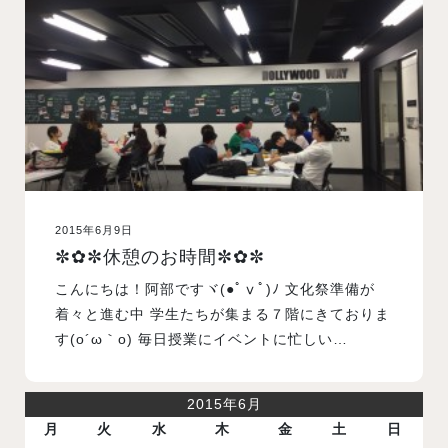
入試案内
学校情報
オープンキャンパス
2015年6月9日
訪問者別メニュー
✼✿✼休憩のお時間✼✿✼
こんにちは！阿部ですヾ(●ﾟⅴﾟ)ﾉ 文化祭準備が
着々と進む中 学生たちが集まる７階にきておりま
す(o´ω｀o) 毎日授業にイベントに忙しい…
2015年6月
月
火
水
木
金
土
日