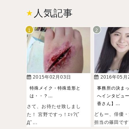
人気記事
2015年02月03日
2016年05月
特殊メイク・特殊造形と
事務所の決ま
は・・？...
へインタビュー
香さん】...
さて、お待たせ致しまし
どもー、俳優・
た！ 宮野ですっ！ｴｯ?(ﾟ
担当の篠田ですˉ̞̭ (
Дﾟ...