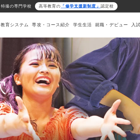
・特撮の専門学校
高等教育の
「修学支援新制度」
認定校
・教育システム
専攻・コース紹介
学生生活
就職・デビュー
入
穴」
グ）