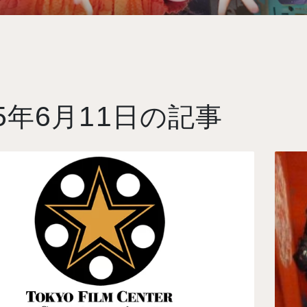
5
6
11
年
月
日の記事