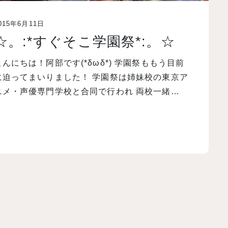
015年6月11日
☆。:*すぐそこ学園祭*:。☆
こんにちは！阿部です(*δωδ*) 学園祭ももう目前
に迫ってまいりました！ 学園祭は姉妹校の東京ア
ニメ・声優専門学校と合同で行われ 両校一緒…