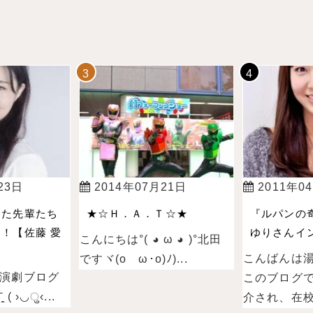
23日
2014年07月21日
2011年0
った先輩たち
★☆Ｈ．Ａ．Ｔ☆★
『ルパンの
！【佐藤 愛
ゆりさんイン
こんにちは°( ◕ ω ◕ )°北田
こんばんは
ですヾ(oゝω･o)ﾉ)...
演劇ブログ
このブログ
 ›◡ु‹...
介され、在校.