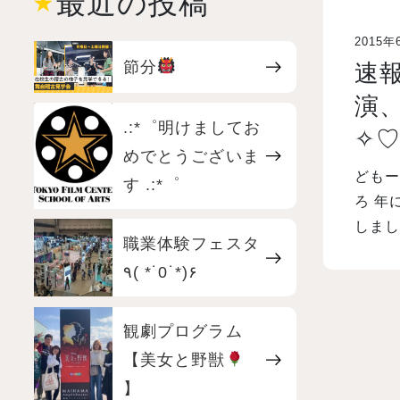
最近の投稿
2015年
節分
速
演、
.:*゜明けましてお
✧
めでとうございま
どもー、
す .:*゜
ろ 年
職業体験フェスタ
٩( *˙0˙*)۶
観劇プログラム
【美女と野獣
】