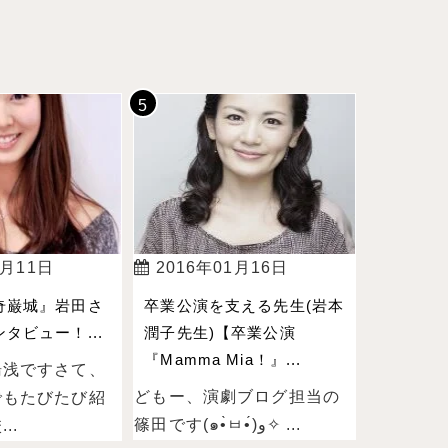
4月11日
2016年01月16日
奇巌城』岩田さ
卒業公演を支える先生(岩本
タビュー！...
潤子先生)【卒業公演
『Mamma Mia！』...
湯浅ですさて、
どもー、演劇ブログ担当の
でもたびたび紹
篠田です(๑•̀ㅂ•́)و✧ ...
..