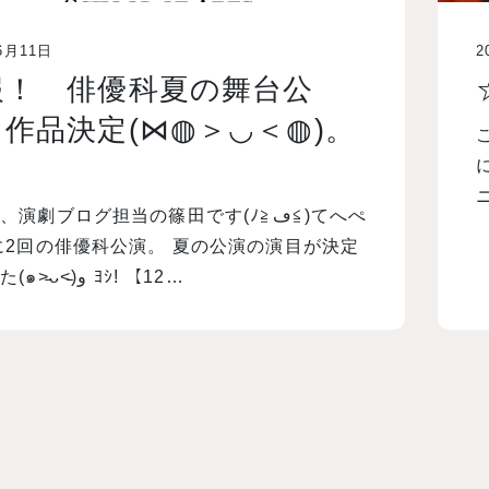
6月11日
2
報！ 俳優科夏の舞台公
作品決定(⋈◍＞◡＜◍)。
♡
演劇ブログ担当の篠田です(ﾉ≧ڡ≦)てへぺ
に2回の俳優科公演。 夏の公演の演目が決定
しました(๑˃̵ᴗ˂̵)و ﾖｼ! 【12…