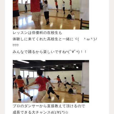
レッスンは俳優科の在校生も
体験しに来てくれた高校生と一緒にヾ( ＾ω＾)ﾉ
♡♡♡
みんなで踊るから楽しいですねﾍ(ﾟ∀ﾟﾍ)！！
プロのダンサーから直接教えて頂けるので
成長できる大チャンスd(≧∀≦*)☆