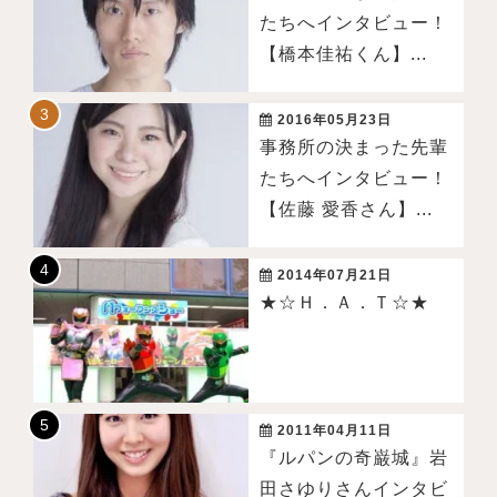
たちへインタビュー！
【橋本佳祐くん】...
2016年05月23日
事務所の決まった先輩
たちへインタビュー！
【佐藤 愛香さん】...
2014年07月21日
★☆Ｈ．Ａ．Ｔ☆★
2011年04月11日
『ルパンの奇巌城』岩
田さゆりさんインタビ