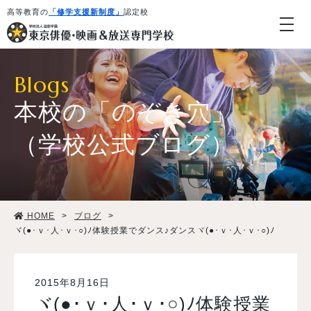
高等教育の
「修学支援新制度」
認定校
Blogs
本校の「のぞき穴」
（学校公式ブログ）
学校紹介・教育システム
HOME
>
ブログ
>
専攻・コース紹介
ヾ(●･ｖ･人･ｖ･○)ﾉ体験授業でダンス♪ダンスヾ(●･ｖ･人･ｖ･○)ﾉ
学生生活
2015年8月16日
ヾ(●･ｖ･人･ｖ･○)ﾉ体験授業
就職・デビュー