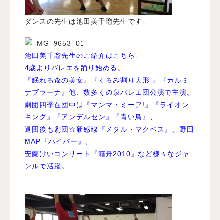
ダンスの先生は池田美千瑠先生です↓
池田美千瑠先生のご紹介はこちら↓
4歳よりバレエを踊り始める。
『眠れる森の美女』『くるみ割り人形 』『カルミ
ナブラーナ』他、数多くの泉バレエ団公演で主演。
劇団四季在団中は『マンマ・ミーア!』『ライオン
キング』『アンデルセン』『青い鳥』、
退団後も劇団☆新感線『メタル・マクベス』、野田
MAP『パイパー』、
安蘭けいコンサート『箱舟2010』など様々なジャ
ンルで活躍。