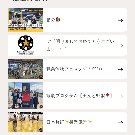
節分
.:*゜明けましておめでとうござい
ます .:*゜
職業体験フェスタ٩( *˙0˙*)۶
観劇プログラム【美女と野獣
】
日本舞踊
授業風景