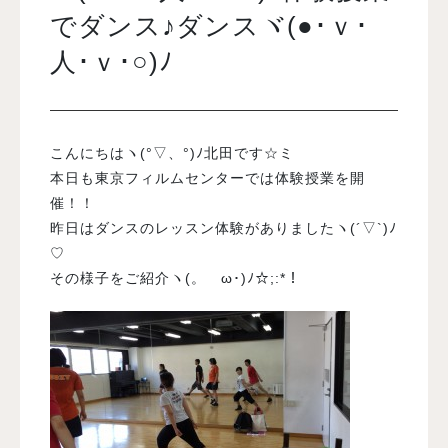
でダンス♪ダンスヾ(●･ｖ･
人･ｖ･○)ﾉ
入試案内
学校情報
こんにちはヽ(°▽、°)ﾉ北田です☆ミ
本日も東京フィルムセンターでは体験授業を開
オープンキャンパス
催！！
昨日はダンスのレッスン体験がありましたヽ(´▽`)ﾉ
訪問者別メニュー
♡
その様子をご紹介ヽ(。ゝω･)ﾉ☆;:*！