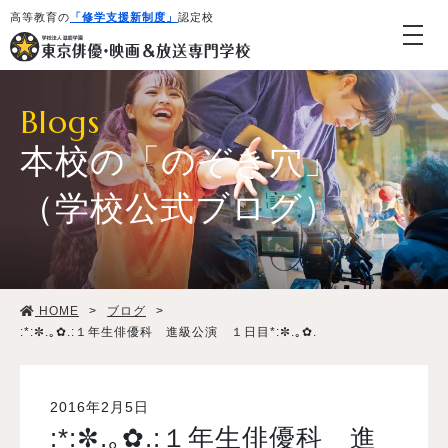
高等教育の
「修学支援新制度」
認定校
Blogs
本校の「のぞき穴」
（学校公式ブログ）
学校紹介・教育システム
HOME
>
ブログ
>
専攻・コース紹介
:*:✼.｡✿.:１年生俳優科 進級公演 １日目*:✼.｡✿.
学生生活
2016年2月5日
:*:✼.｡✿.:１年生俳優科 進
就職・デビュー