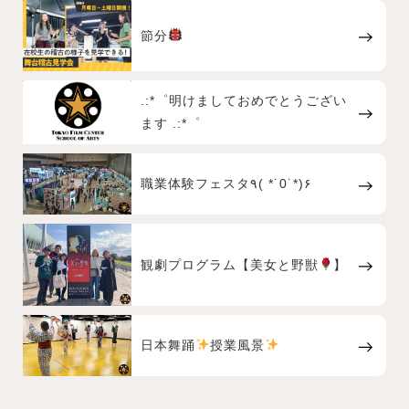
節分
.:*゜明けましておめでとうござい
ます .:*゜
職業体験フェスタ٩( *˙0˙*)۶
観劇プログラム【美女と野獣
】
日本舞踊
授業風景