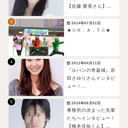
【佐藤 愛香さん】...
2014年07月21日
★☆Ｈ．Ａ．Ｔ☆★
2011年04月11日
『ルパンの奇巌城』岩
田さゆりさんインタビ
ュー！...
2016年06月02日
事務所の決まった先輩
たちへインタビュー！
【橋本佳祐くん】...