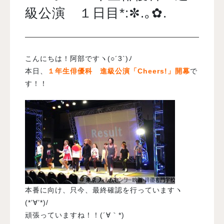
級公演 １日目*:✼.｡✿.
入試案内
こんにちは！阿部ですヽ(○´3`)ﾉ
学校情報
本日、
１年生俳優科 進級公演「Cheers!」開幕
で
す！！
オープンキャンパス
訪問者別メニュー
本番に向け、只今、最終確認を行っていますヽ
(*’∀’*)/
頑張っていますね！！(´∀｀*)