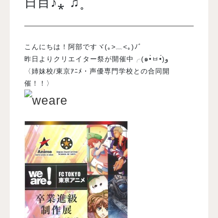
日目♪⁎˚♫˳
入試案内
こんにちは！阿部ですヾ(｡>﹏<｡)ﾉﾞ
学校情報
昨日よりクリエイター祭が開催中╭(๑•̀ㅂ•́)و
〈姉妹校/東京ｱﾆﾒ・声優専門学校との合同開
催！！〉
オープンキャンパス
訪問者別メニュー