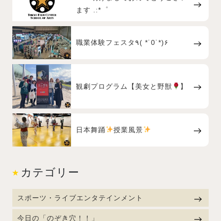
ます .:*゜
職業体験フェスタ٩( *˙0˙*)۶
観劇プログラム【美女と野獣
】
日本舞踊
授業風景
カテゴリー
スポーツ・ライブエンタテインメント
今日の「のぞき穴！！」