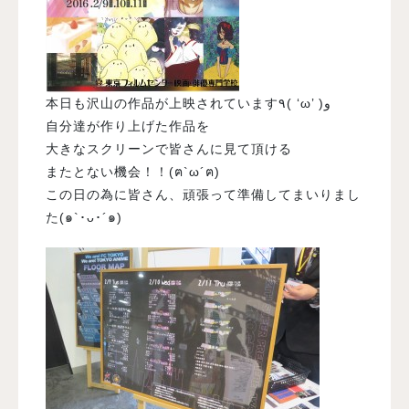
本日も沢山の作品が上映されています٩( ‘ω’ )و
自分達が作り上げた作品を
大きなスクリーンで皆さんに見て頂ける
またとない機会！！(ฅ`ω´ฅ)
この日の為に皆さん、頑張って準備してまいりまし
た(๑`･ᴗ･´๑)