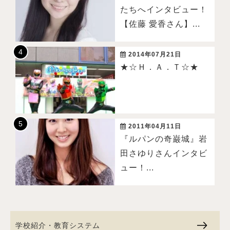
たちへインタビュー！
【佐藤 愛香さん】...
2014年07月21日
★☆Ｈ．Ａ．Ｔ☆★
2011年04月11日
『ルパンの奇巌城』岩
田さゆりさんインタビ
ュー！...
学校紹介・教育システム