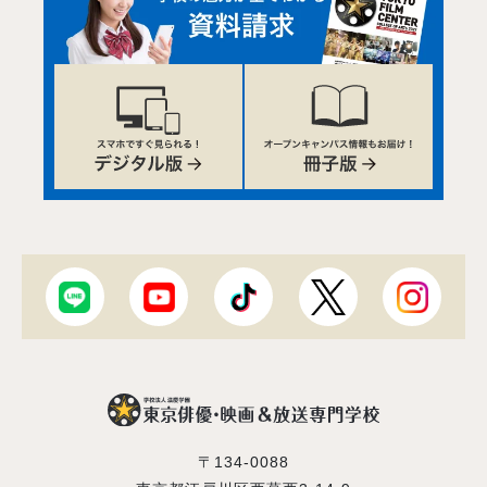
〒134-0088