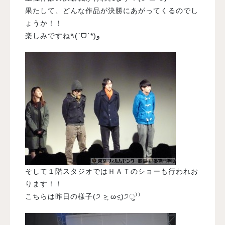
果たして、どんな作品が決勝にあがってくるのでし
ょうか！！
楽しみですね٩(ˊᗜˋ*)و
そして１階スタジオではＨＡＴのショーも行われお
ります！！
こちらは昨日の様子(੭ ˃̣̣̥ ω˂̣̣̥)੭ु⁾⁾