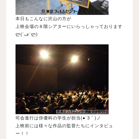
本日もこんなに沢山の方が
上映会場の８階シアターにいらっしゃっております
ლ(´ڡ`ლ)
司会進行は俳優科の学生が担当(●´3｀)ノ
上映前には様々な作品の監督たちにインタビュ
ー！！