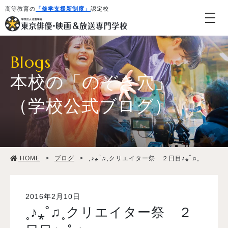
高等教育の
「修学支援新制度」
認定校
Blogs
本校の「のぞき穴」
（学校公式ブログ）
学校紹介・教育システム
HOME
>
ブログ
>
˳♪⁎˚♫˳クリエイター祭 ２日目♪⁎˚♫˳
専攻・コース紹介
学生生活
2016年2月10日
˳♪⁎˚♫˳クリエイター祭 ２
就職・デビュー