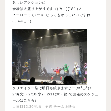
激しいアクションに
会場は大盛り上がりですヾ(´∀｀)(´∀｀)ノ
ヒーローっていつになってもかっこいいですね
(´,,•ω•,,｀)
クリエイター祭は明日も続きますよー(✿╹◡╹)ﾉ
2/9(火)・2/10(水)・2/11(木・祝)で開催のスケジュ
ールはこちら↓
１日目12:30開場 予選 チーム上映☆