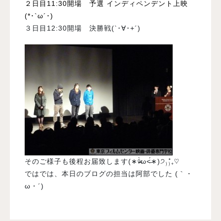
２日目11:30開場 予選 インディペンデント上映
(*･`ω´･)ゞ
３日目12:30開場 決勝戦(`･∀･+´)
そのご様子も後程お届致します(∗ᵒ̶̶̷̀ω˂̶́∗)੭₎₎̊₊♡
ではでは、本日のブログの担当は阿部でした (｀・
ω・´)