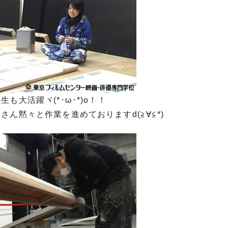
生も大活躍ヾ(*･ω･*)o！！
さん黙々と作業を進めておりますd(≧∀≦*)