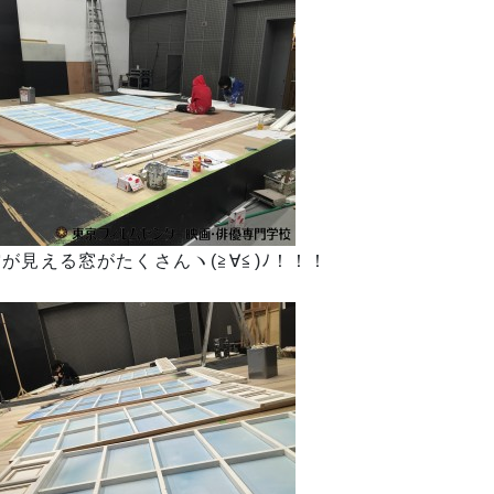
が見える窓がたくさんヽ(≧∀≦)ﾉ！！！