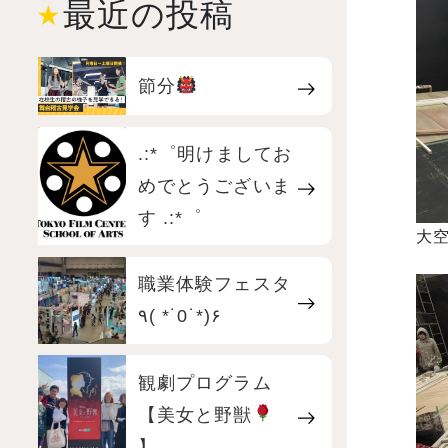
最近の投稿
節分
.:*゜明けましてお
めでとうございま
す .:*゜
大空
職業体験フェスタ
٩( *˙0˙*)۶
観劇プログラム
【美女と野獣
】