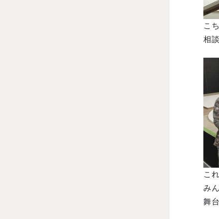
こ
相談
こ
み
舞台