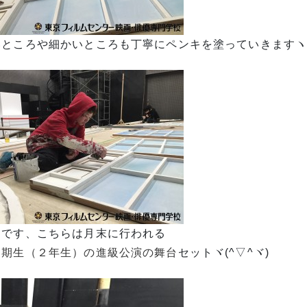
ところや細かいところも丁寧にペンキを塗っていきますヽ(´∀
うです、こちらは月末に行われる
１期生（２年生）の進級公演の舞台
セットヾ(^▽^ヾ)