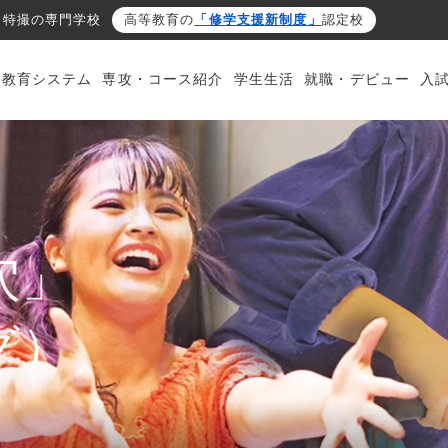
・特撮の専門学校
高等教育の
「修学支援新制度」
認定校
・教育システム
専攻・コース紹介
学生生活
就職・デビュー
入
穴」
グ）