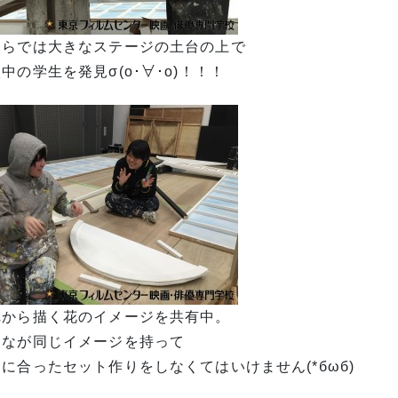
ちらでは大きなステージの土台の上で
中の学生を発見σ(o･∀･o)！！！
れから描く花のイメージを共有中。
んなが同じイメージを持って
に合ったセット作りをしなくてはいけません(*бωб)