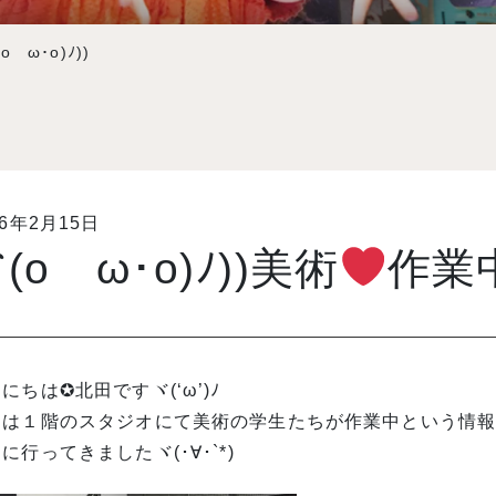
ゝω･o)ﾉ))
16年2月15日
(oゝω･o)ﾉ))美術
作業中
にちは✪北田ですヾ(‘ω’)ﾉ
日は１階のスタジオにて美術の学生たちが作業中という情
に行ってきましたヾ(･∀･`*)