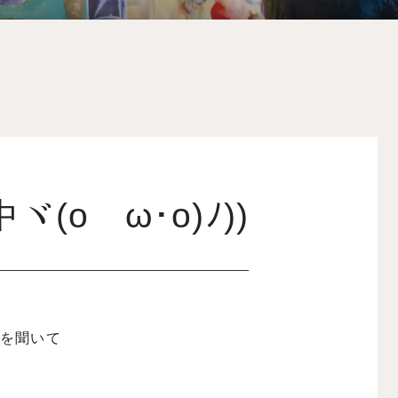
ヾ(oゝω･o)ﾉ))
報を聞いて