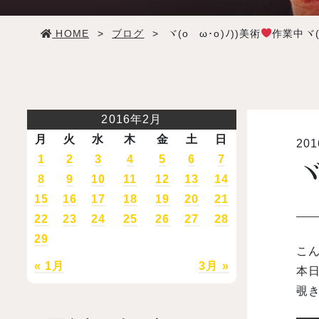
学生生活
HOME
>
ブログ
>
ヾ(oゝω･o)ﾉ))美術
作業中ヾ(o
就職・デビュー
入試案内
2016年2月
月
火
水
木
金
土
日
20
学校情報
1
2
3
4
5
6
7
ヾ
8
9
10
11
12
13
14
オープンキャンパス
15
16
17
18
19
20
21
22
23
24
25
26
27
28
29
訪問者別メニュー
こん
« 1月
3月 »
本
覗き