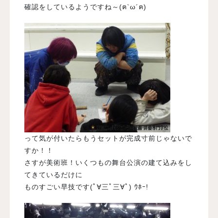
確認をしているようですね～(ฅ`ω´ฅ)
って気が付いたらもうセットが完成寸前じゃないで
すか！！
さすが美術班！いくつもの舞台公演の建て込みをし
てきているだけに
ものすごい早技です(ﾟ∀三ﾟ三∀ﾟ) ｳﾎｰ!