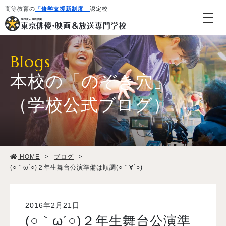
高等教育の
「修学支援新制度」
認定校
Blogs
本校の「のぞき穴」
（学校公式ブログ）
学校紹介・教育システム
HOME
>
ブログ
>
専攻・コース紹介
(○｀ω´○)２年生舞台公演準備は順調(○｀∀´○)
学生生活
2016年2月21日
(○｀ω´○)２年生舞台公演準
就職・デビュー