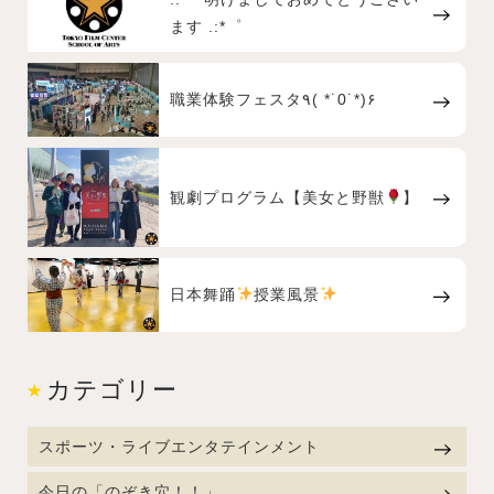
ます .:*゜
職業体験フェスタ٩( *˙0˙*)۶
観劇プログラム【美女と野獣
】
日本舞踊
授業風景
カテゴリー
スポーツ・ライブエンタテインメント
今日の「のぞき穴！！」