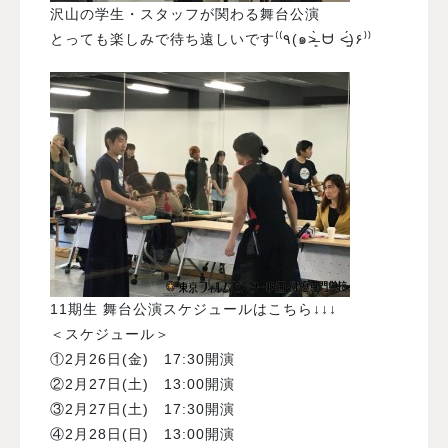
沢山の学生・スタッフが関わる舞台公演
とっても楽しみで待ち遠しいです⁽⁽٩(๑˃̶͈̀ ᗨ ˂̶͈́)۶⁾⁾
11期生 舞台公演スケジュールはこちら↓↓↓
＜スケジュール＞
①2月26日(金) 17:30開演
②2月27日(土) 13:00開演
③2月27日(土) 17:30開演
④2月28日(日) 13:00開演