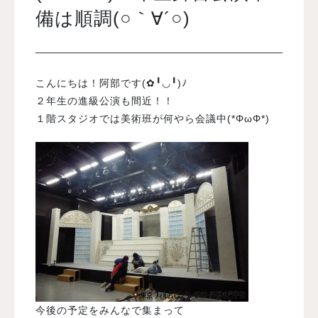
備は順調(○｀∀´○)
入試案内
こんにちは！阿部です(✿╹◡╹)ﾉ
学校情報
２年生の進級公演も間近！！
１階スタジオでは美術班が何やら会議中(*ΦωΦ*)
オープンキャンパス
訪問者別メニュー
今後の予定をみんなで集まって