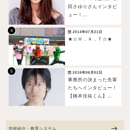
田さゆりさんインタビ
ュー！...
2014年07月21日
★☆Ｈ．Ａ．Ｔ☆★
2016年06月02日
事務所の決まった先輩
たちへインタビュー！
【橋本佳祐くん】...
学校紹介・教育システム