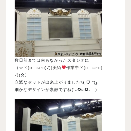
数日前までは何もなかったスタジオに
（☆
ヾ(oゝω･o)ﾉ))美術
作業中ヾ(oゝω･o)
ﾉ))
☆）
立派なセットが出来上がりました٩(ˊᗜˋ*)و
細かなデザインが素敵ですね(´｡✪ω✪｡｀)