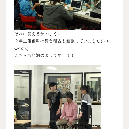
それに答えるかのように
２年生俳優科の舞台稽古も頑張っていました(੭ ˃̣̣̥
ω˂̣̣̥)੭ु⁾⁾
こちらも順調のようです！！！