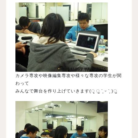
カメラ専攻や映像編集専攻や様々な専攻の学生が関
わって
みんなで舞台を作り上げていきます(ृ ु ´͈ ᵕ `͈ )ु