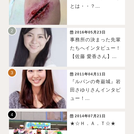
とは・・？...
2016年05月23日
事務所の決まった先輩
たちへインタビュー！
【佐藤 愛香さん】...
2011年04月11日
『ルパンの奇巌城』岩
田さゆりさんインタビ
ュー！...
2014年07月21日
★☆Ｈ．Ａ．Ｔ☆★