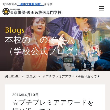
高等教育の
「修学支援新制度」
認定校
Blogs
本校の「のぞき穴」
（学校公式ブログ）
学校紹介・教育システム
HOME
>
ブログ
>
☆プチプレミアアワードを振り返って★
専攻・コース紹介
学生生活
2016年4月10日
☆プチプレミアアワードを
就職・デビュー