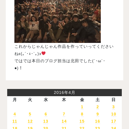
これからじゃんじゃん作品を作っていってください
ねε(｡´･ｪ･`｡)з
ではでは本日のブログ担当は北田でした(`･ω´･
●)！
2016年4月
月
火
水
木
金
土
日
1
2
3
4
5
6
7
8
9
10
11
12
13
14
15
16
17
18
19
20
21
22
23
24