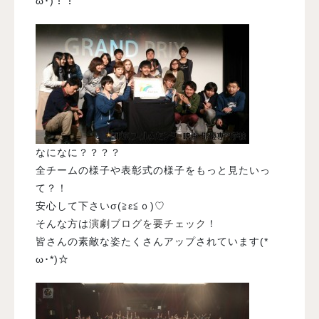
ω･)！！
なになに？？？？
全チームの様子や表彰式の様子をもっと見たいっ
て？！
安心して下さいσ(≧ε≦ｏ)♡
そんな方は
演劇ブログを要チェック
！
皆さんの素敵な姿たくさんアップされています(*ゝ
ω･*)☆