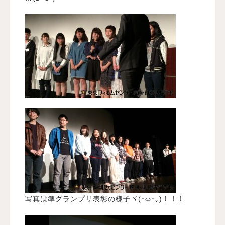
写真は準グランプリ表彰の様子ヾ(･ω･｡)！！！