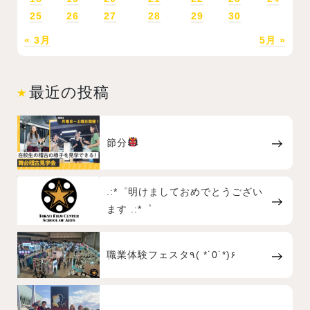
25
26
27
28
29
30
« 3月
5月 »
最近の投稿
節分
.:*゜明けましておめでとうござい
ます .:*゜
職業体験フェスタ٩( *˙0˙*)۶