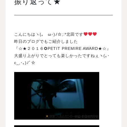
振り返って★
入試案内
学校情報
こんにちはヽ(｡ゝω･)ﾉ☆;:*北田です
昨日のブログでもご紹介しました
『☆★２０１６✪PETIT PREMIRE AWARD★☆』
オープンキャンパス
大盛り上がりでとっても楽しかったですねぇヽ(｡･
c_,･｡)ﾉﾞ☆
訪問者別メニュー