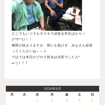
どこでもいつでもキラキラ頑張る学生ばかりヽ
(*^∇^*)ﾉ！！
梅雨が始まりますが、雨にも負けず、みなさん頑張
ってくださいね～～☆
ではでは本日のブログ担当は北田でした人*ゝ
ω･)！！！
2016年6月
月
火
水
木
金
土
日
1
2
3
4
5