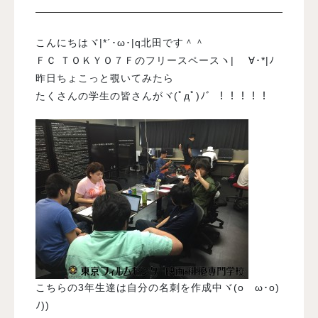
入試案内
こんにちはヾ|*´･ω･|q北田です＾＾
ＦＣ ＴＯＫＹＯ７Ｆのフリースペースヽ| ゝ∀･*|ﾉ
昨日ちょこっと覗いてみたら
学校情報
たくさんの学生の皆さんがヾ(ﾟдﾟ)ﾉ゛！！！！！
オープンキャンパス
訪問者別メニュー
こちらの3年生達は自分の名刺を作成中ヾ(oゝω･o)
ﾉ))