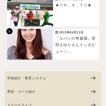
★☆Ｈ．Ａ．Ｔ☆★
2011年04月11日
『ルパンの奇巌城』岩
田さゆりさんインタビ
ュー！...
学校紹介・教育システム
専攻・コース紹介
スクールライフ