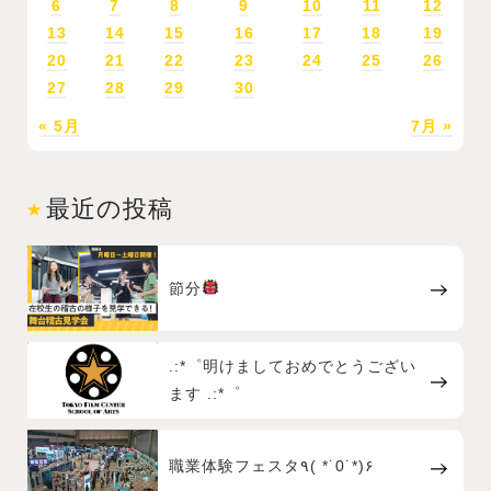
6
7
8
9
10
11
12
13
14
15
16
17
18
19
20
21
22
23
24
25
26
27
28
29
30
« 5月
7月 »
最近の投稿
節分
.:*゜明けましておめでとうござい
ます .:*゜
職業体験フェスタ٩( *˙0˙*)۶