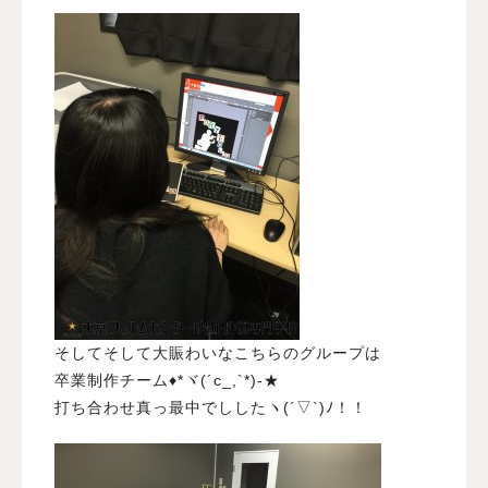
そしてそして大賑わいなこちらのグループは
卒業制作チーム♦*ヾ(´c_,`*)-★
打ち合わせ真っ最中でししたヽ(´▽`)ﾉ！！