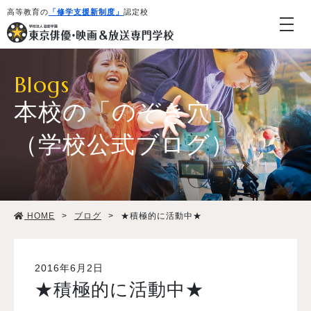
高等教育の
「修学支援新制度」
認定校
Blogs
本校の「のぞき穴」
（学校公式ブログ）
学校紹介・教育システム
HOME
>
ブログ
>
★積極的に活動中★
専攻・コース紹介
学生生活
2016年6月2日
★積極的に活動中★
就職・デビュー