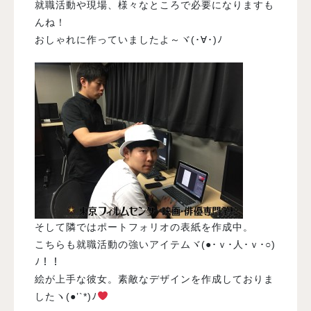
就職活動や現場、様々なところで必要になりますも
んね！
おしゃれに作っていましたよ～ヾ(･∀･)ﾉ
そして隣ではポートフォリオの表紙を作成中。
こちらも就職活動の強いアイテムヾ(●･ｖ･人･ｖ･○)
ﾉ！！
絵が上手な彼女。素敵なデザインを作成しておりま
したヽ(●’`*)ﾉ