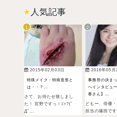
人気記事
2015年02月03日
2016年05月
特殊メイク・特殊造形と
事務所の決ま
は・・？...
へインタビュー
香さん】...
さて、お待たせ致しまし
どもー、俳優・
た！ 宮野ですっ！ｴｯ?(ﾟ
担当の篠田ですˉ̞̭ (
Дﾟ...