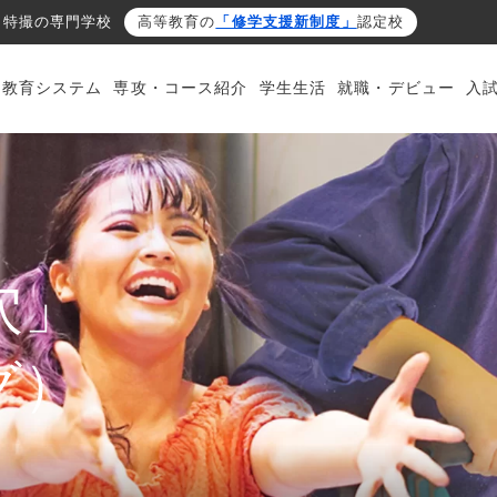
・特撮の専門学校
高等教育の
「修学支援新制度」
認定校
・教育システム
専攻・コース紹介
学生生活
就職・デビュー
入
穴」
グ）