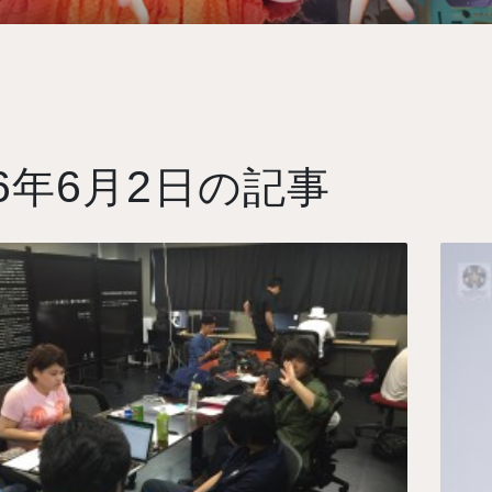
6
6
2
年
月
日の記事