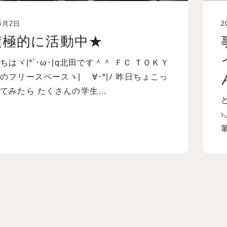
6月2日
2
積極的に活動中★
ちはヾ|*´･ω･|q北田です＾＾ ＦＣ ＴＯＫＹ
のフリースペースヽ| ゝ∀･*|ﾉ 昨日ちょこっ
てみたら たくさんの学生…