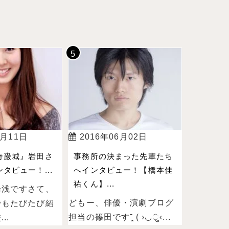
4月11日
2016年06月02日
奇巌城』岩田さ
事務所の決まった先輩たち
タビュー！...
へインタビュー！【橋本佳
祐くん】...
湯浅ですさて、
どもー、俳優・演劇ブログ
でもたびたび紹
担当の篠田ですˉ̞̭ ( ›◡ु‹...
..