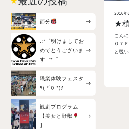
最近の投稿
2016年
節分
★
こんに
.:*゜明けましてお
Ｏ７Ｆ
めでとうございま
と覗い
す .:*゜
職業体験フェスタ
٩( *˙0˙*)۶
観劇プログラム
【美女と野獣
】