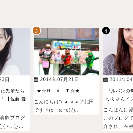
23日
2014年07月21日
2011年0
った先輩たち
★☆Ｈ．Ａ．Ｔ☆★
『ルパンの
！【佐藤 愛
ゆりさんイン
こんにちは°( ◕ ω ◕ )°北田
こんばんは
ですヾ(oゝω･o)ﾉ)...
演劇ブログ
このブログ
 ›◡ु‹...
介され、在校.