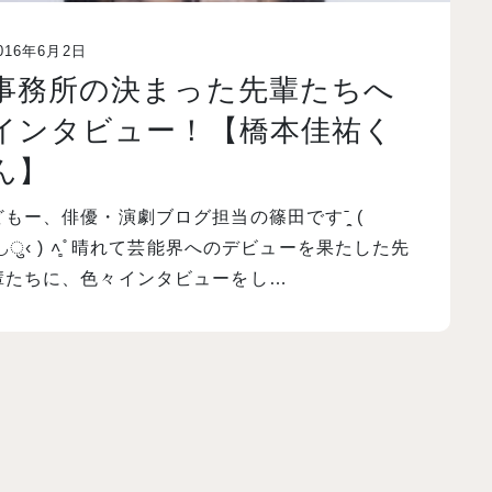
016年6月2日
事務所の決まった先輩たちへ
インタビュー！【橋本佳祐く
ん】
どもー、俳優・演劇ブログ担当の篠田ですˉ̞̭ (
›◡ु‹ ) ˄̻ ̊ 晴れて芸能界へのデビューを果たした先
輩たちに、色々インタビューをし…