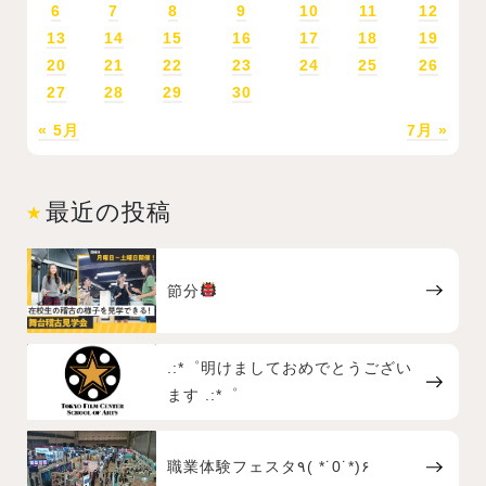
6
7
8
9
10
11
12
13
14
15
16
17
18
19
20
21
22
23
24
25
26
27
28
29
30
« 5月
7月 »
最近の投稿
節分
.:*゜明けましておめでとうござい
ます .:*゜
職業体験フェスタ٩( *˙0˙*)۶