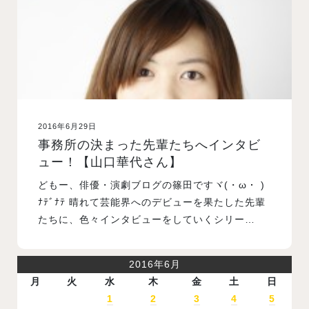
2016年6月29日
事務所の決まった先輩たちへインタビ
ュー！【山口華代さん】
どもー、俳優・演劇ブログの篠田ですヾ(・ω・ )
ﾅﾃﾞﾅﾃ 晴れて芸能界へのデビューを果たした先輩
たちに、色々インタビューをしていくシリー…
2016年6月
月
火
水
木
金
土
日
1
2
3
4
5