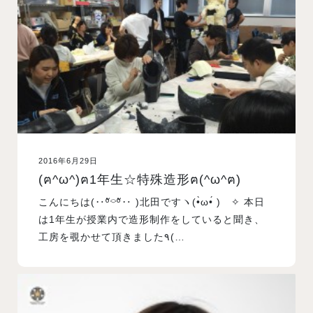
入試案内
学校情報
オープンキャンパス
2016年6月29日
訪問者別メニュー
(ฅ^ω^)ฅ1年生☆特殊造形ฅ(^ω^ฅ)
こんにちは(‥ºั⌔ºั‥ )北田ですヽ(•̀ω•́ )ゝ✧ 本日
は1年生が授業内で造形制作をしていると聞き、
工房を覗かせて頂きました٩(…