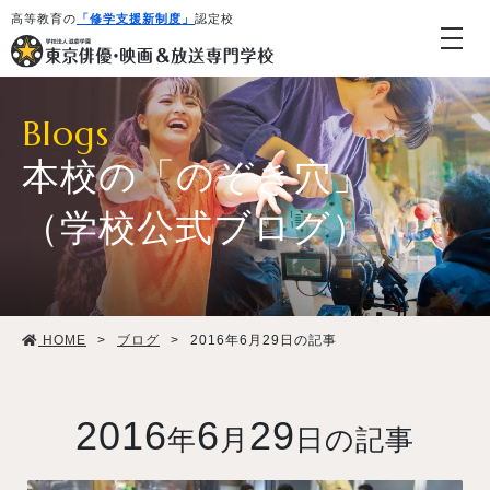
高等教育の
「修学支援新制度」
認定校
Blogs
本校の「のぞき穴」
（学校公式ブログ）
学校紹介・教育システム
HOME
>
ブログ
>
2016年6月29日の記事
専攻・コース紹介
学生生活
2016
6
29
年
月
日の記事
就職・デビュー