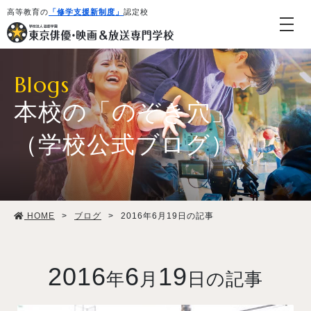
高等教育の
「修学支援新制度」
認定校
Blogs
本校の「のぞき穴」
（学校公式ブログ）
学校紹介・教育システム
HOME
>
ブログ
>
2016年6月19日の記事
専攻・コース紹介
学生生活
2016
6
19
年
月
日の記事
就職・デビュー