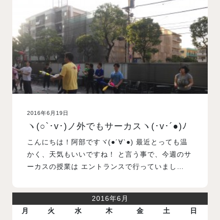
入試案内
学校情報
オープンキャンパス
2016年6月19日
訪問者別メニュー
ヽ(○`･v･)ノ外でもサーカスヽ(･v･´●)ﾉ
こんにちは！阿部ですヾ(●´∀`●) 最近とっても温
かく、天気もいいですね！ と言う事で、今週のサ
ーカスの授業は エントランスで行っていまし…
2016年6月
月
火
水
木
金
土
日