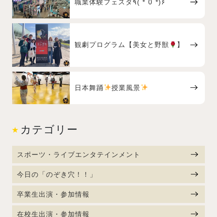
職業体験フェスタ٩( *˙0˙*)۶
観劇プログラム【美女と野獣
】
日本舞踊
授業風景
カテゴリー
スポーツ・ライブエンタテインメント
今日の「のぞき穴！！」
卒業生出演・参加情報
在校生出演・参加情報